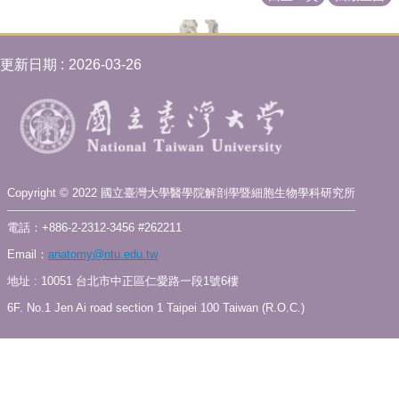
訊
雙
語
更新日期
2026-03-26
詞
彙
English
科
所
簡
Copyright © 2022 國立臺灣大學醫學院解剖學暨細胞生物學科研究所
介
電話：+886-2-2312-3456 #262211
科
Email：
anatomy@ntu.edu.tw
所
公
地址 : 10051 台北市中正區仁愛路一段1號6樓
告
6F. No.1 Jen Ai road section 1 Taipei 100 Taiwan (R.O.C.)
教
職
員
簡