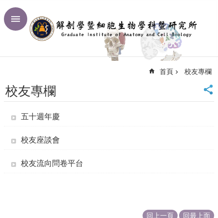
跳到主要內容區塊
進
階
搜
尋
首頁
校友專欄
回
首
校友專欄
頁
臺
五十週年慶
大
首
頁
校友座談會
網
站
校友流向問卷平台
導
覽
聯
絡
回上一頁
回最上面
資