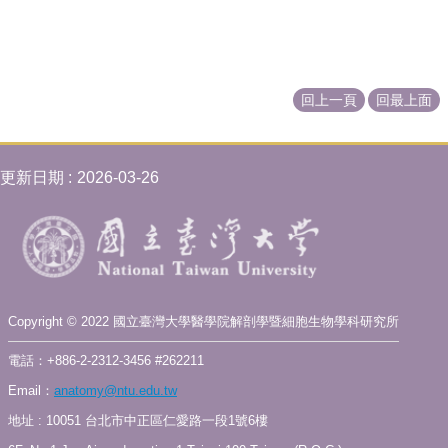
訊
雙
語
詞
回上一頁
回最上面
彙
English
科
更新日期
2026-03-26
所
簡
介
科
所
公
Copyright © 2022 國立臺灣大學醫學院解剖學暨細胞生物學科研究所
告
電話：+886-2-2312-3456 #262211
教
Email：
anatomy@ntu.edu.tw
職
員
地址 : 10051 台北市中正區仁愛路一段1號6樓
簡