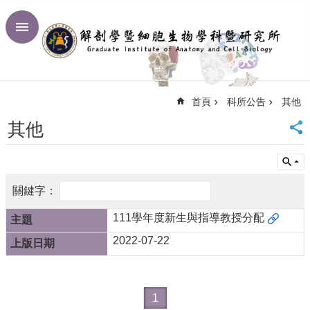
跳到主要內容區塊
進
階
搜
尋
首頁
科所公告
其他
回
首
其他
頁
臺
大
首
頁
網
111學年度新生與指導教授分配
站
2022-07-22
導
覽
聯
絡
1
資