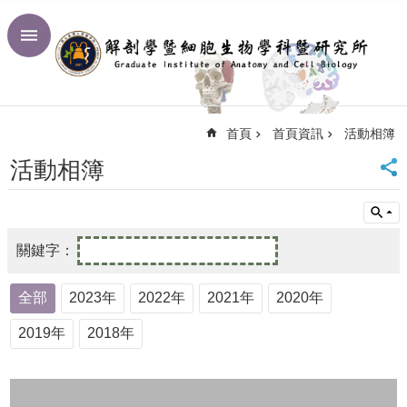
跳到主要內容區塊
進
階
搜
尋
首頁
首頁資訊
活動相簿
回
首
活動相簿
頁
臺
大
首
頁
網
全部
2023年
2022年
2021年
2020年
站
導
2019年
2018年
覽
聯
絡
資