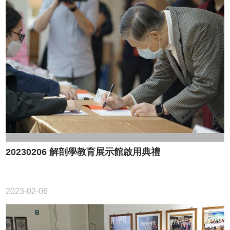
校
友
專
欄
儀
器
設
備
資
源
大
20230206 解剖學教育展示館啟用典禮
體
捐
贈
2023-02-06
臺
灣
腦
庫