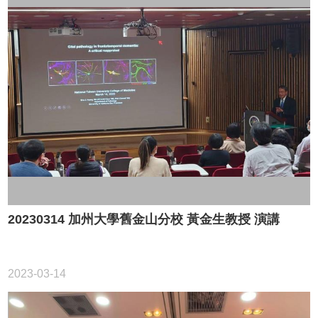
訊
雙
語
詞
彙
English
科
所
簡
介
科
所
20230314 加州大學舊金山分校 黃金生教授 演講
公
告
教
2023-03-14
職
員
簡