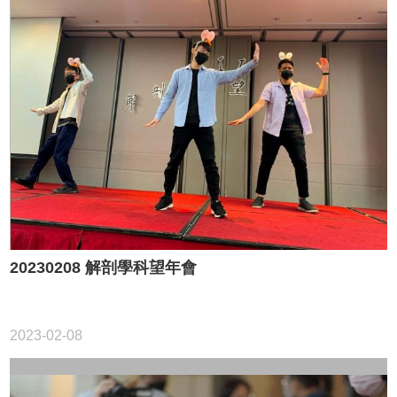
介
大
學
生
專
區
研
究
生
專
區
解
20230208 解剖學科望年會
剖
學
教
育
2023-02-08
展
示
館