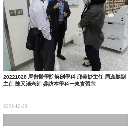
20221028 馬偕醫學院解剖學科 邱美妙主任 周逸鵬副
主任 陳又溱老師 參訪本學科一東實習室
2022-10-28