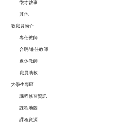
徵才啟事
介
大
其他
學
教職員簡介
生
專
專任教師
區
研
合聘/兼任教師
究
生
退休教師
專
職員助教
區
解
大學生專區
剖
學
課程修習資訊
教
育
課程地圖
展
課程資源
示
館