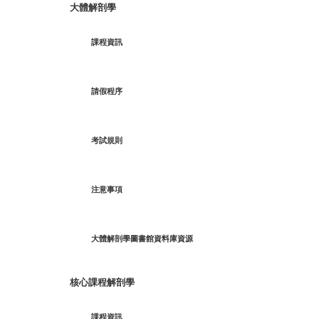
大體解剖學
校
友
課程資訊
專
欄
請假程序
儀
器
設
備
考試規則
資
源
注意事項
大
體
捐
贈
大體解剖學圖書館資料庫資源
臺
灣
核心課程解剖學
腦
庫
課程資訊