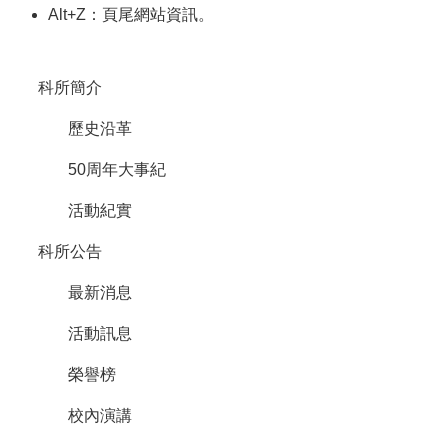
Alt+Z：頁尾網站資訊。
訊
雙
語
科所簡介
詞
彙
歷史沿革
English
50周年大事紀
科
所
活動紀實
簡
介
科所公告
科
最新消息
所
公
活動訊息
告
榮譽榜
教
職
校內演講
員
簡