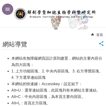
跳到主要內容區塊
進
階
搜
尋
首頁
回
首
網站導覽
頁
臺
大
本網站依無障礙網頁設計原則建置，網站的主要內容分
首
為四大區塊：
頁
1. 上方功能區塊、2. 中央內容區塊、3. 右方導覽區塊、
網
4. 下方選單連結區塊
站
本網站的快速鍵﹝Accesskey﹞設定如下：
導
覽
Alt+U：選單連結區塊，此區塊列有本網站主要連結。
聯
Alt+C：中央內容區塊，為本頁主要內容區。
絡
Alt+L：首頁左方區塊。
資