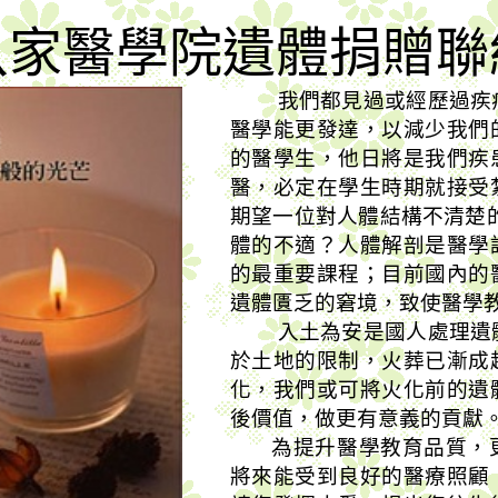
八家醫學院遺體捐贈聯
我們都見過或經歷過疾
醫學能更發達，以減少我們
的
醫
學生，他日將是我們疾
醫，必定在學生時期就接受
期望一位對人體結構不
清楚
體的不適？人體解剖是醫學
的最重要課程；目前國內的
遺體匱乏的窘境，致使醫學
入土為安是國人處理遺
於土地的限制，火葬已漸成
化，我們或可將火化前的遺
後價值，做更有意義的貢獻
為提升醫學教育品質，
將來能受到良好的醫療照顧