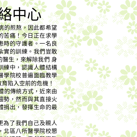
絡中心
病的煎熬，因此都希望
的苦痛！今日正在求學
患時的守護者。一名良
紮實的訓練。我們豈敢
的
醫生，來解除我們 身
訓練中，認識人體結構
醫學院校普遍面臨教學
教育陷入空前的危機！
體的傳統方式，近來由
趨勢，然而與其直接火
體捐出，發揮生命的最
。
更為了我們自己及親人
，北區八所醫學院校懇