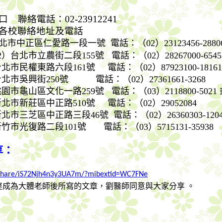
口
聯絡電話：
02-23912241
院各校聯絡地址及電話
北市中正區仁愛路一段一號
電話：（
02
）
23123456-2880
2
）台北市立農街二段
155
號
電話：（
02
）
28267000-6545
台北市民權東路六段
161
號
電話：（
02
）
87923100-18161
台北市吳興街
250
號
電話：（
02
）
27361661-3268
桃園市龜山區文化一路
259
號
電話：（
03
）
2118800-5021
新北市新莊區中正路
510
號
電話：（
02
）
29052084
新北市三芝區中正路三段
46
號
電話：（
02
）
26360303-120
新竹市光復路二段
101
號
電話：（
03
）
5715131-35938
享：
/share/iS72Njh4n3y3UA7m/?mibextid=WC7FNe
婆成為大體老師後所寫的文章，劉醫師同意與大家分享
。