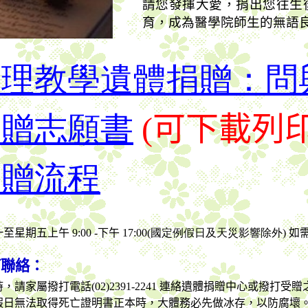
請您發揮大愛，捐出您往生
育，成為醫學院師生的無語
辦理教學遺體捐贈：問
捐贈志願書
(
可下載列
捐贈流程
：
一至星期五上午
9:00 -
下午
17:00(國定例假日及天災影響除外)
如
何聯絡：
時，請家屬撥打電話
(02)2391-2241
連絡遺體捐贈中心或撥打受贈
假日無法取得死亡證明書正本時，大體務必先做冰存，以防腐壞