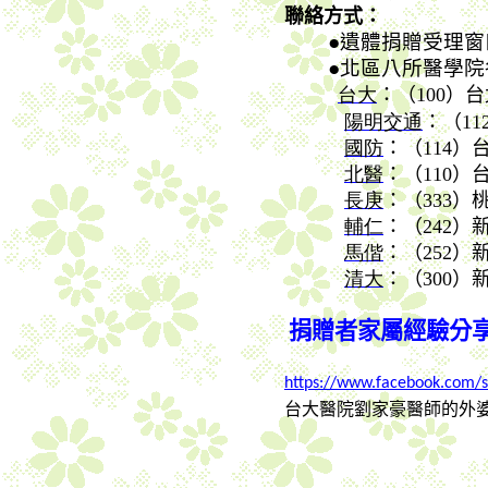
聯絡方式：
●遺體捐贈受理窗
●北區八所醫學
台大
：（
100
）台
陽明交通
：（
11
國防
：（
114
）
北醫
：（
110
）
長庚
：（
333
）
輔仁
：（
242
）
馬偕
：（
252
）
清大
：（
300
）
捐贈者家屬經驗分
https://www.facebook.com
台大醫院劉家豪醫師的外