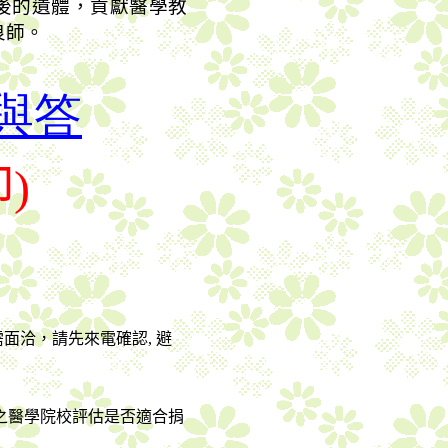
後的遺體，貢獻醫學教
良師。
與答
印
)
需面洽，請先來電確認
,
避
之醫學院校評估是否適合捐
。