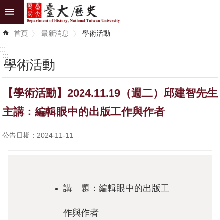
跳到主要內容區塊
進
首頁
最新消息
學術活動
階
搜
:::
尋
:::
學術活動
_
最
【學術活動】2024.11.19（週二）邱建智先生
新
消
主講：編輯眼中的出版工作與作者
息
公告日期：2024-11-11
系
所
介
紹
講 題：編輯眼中的出版工
系
作與作者
所