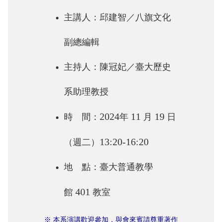
成
主講人：邱建智／八旗文化
員
副總編輯
修
讀
主持人：陳冠妃／臺大歷史
規
定
系助理教授
招
2024
11
19
時 間：
年
月
日
生
入
13:20-16:20
（週二）
學
地 點：臺大普通教學
學
生
401
館
教室
資
訊
※ 本系演講歡迎參加，與會來賓請尊重著作