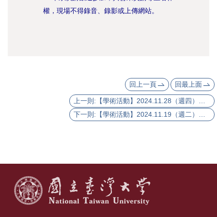
活
權，現場不得錄音、錄影或上傳網站。
動
紀
實
出
版
回上一頁
回最上面
品
上一則:【學術活動】2024.11.28（週四）衣若蘭老師講論會：章學誠的女性傳記寫作論
下一則:【學術活動】2024.11.19（週二）振冠法師主講：歷史文獻中太虛大師佛教宗教師理念的應用佛學——與當代北美實踐神學的比較
相
關
資
源
首
頁
臺