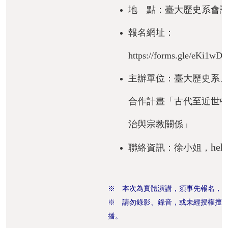
地 點：臺大歷史系會
活
動
報名網址：
紀
實
https://forms.gle/eKi1w
出
主辦單位：臺大歷史系
版
品
合作計畫「古代至近世
相
治與宗教關係」
關
hel
聯絡資訊：徐小姐，
資
源
※ 本次為實體演講，須事先報名，
首
※ 請勿錄影、錄音，或未經授權擅
頁
播。
臺