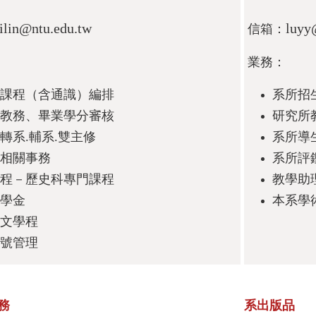
ilin@ntu.edu.tw
luyy
信箱：
業務：
課程（含通識）編排
系所招
教務、畢業學分審核
研究所
轉系.輔系.雙主修
系所導
相關事務
系所評
程－歷史科專門課程
教學助
學金
本系學
文學程
號管理
務
系出版品