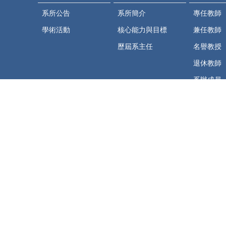
系所公告
系所簡介
專任教師
學術活動
核心能力與目標
兼任教師
歷屆系主任
名譽教授
退休教師
系辦成員
相關資源
法規彙編
教研平台
臺大課程網
臺大課程地圖
表格下載