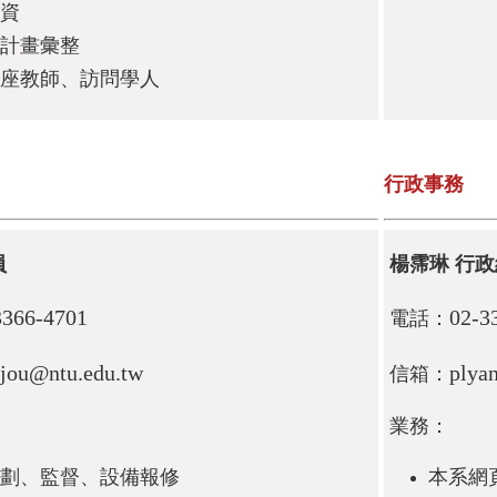
資
計畫彙整
座教師、訪問學人
行政事務
員
楊霈琳 行政
3366-4701
02-3
電話：
njou@ntu.edu.tw
plya
信箱：
業務：
劃、監督、設備報修
本系網