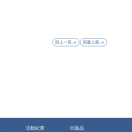
回上一頁
回最上面
訊
活動紀實
出版品