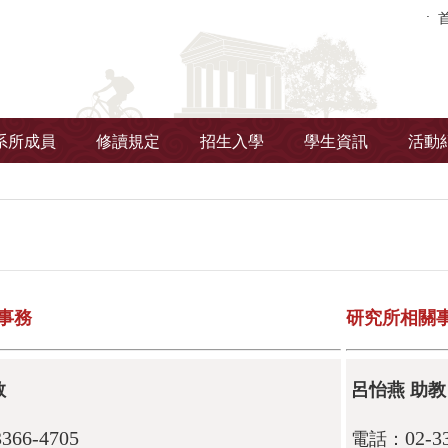
系所成員
修讀規定
招生入學
學生資訊
活動
事務
研究所相關
教
呂怡燕 助教
3366-4705
02-3
電話：