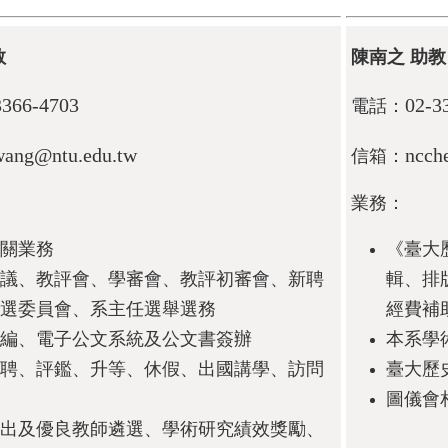
教
陳南之 助教
3366-4703
02-3
電話：
wang@ntu.edu.tw
ncch
信箱：
業務：
關業務
《臺大
議、教評會、學審會、教評初審會、新聘
輯、排
選委員會、系主任選舉選務
經費補
編、電子公文系統及公文書簽辦
本系學
聘、評鑑、升等、休假、出國講學、訪問
臺大歷
圖儀會
出及優良教師遴選、學術研究績效獎勵、