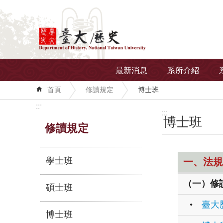
跳到主要內容區塊
最新消息
系所介紹
首頁
修讀規定
博士班
:::
:::
博士班
修讀規定
學士班
一、法規
（一）修
碩士班
•
臺大
博士班