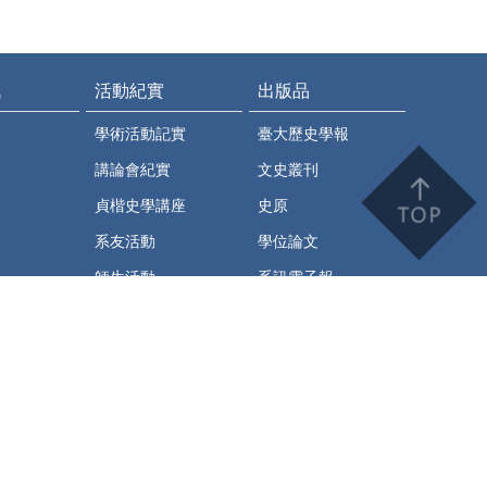
訊
活動紀實
出版品
學術活動記實
臺大歷史學報
講論會紀實
文史叢刊
貞楷史學講座
史原
系友活動
學位論文
師生活動
系訊電子報
史繹
臺大歷史系學術通訊