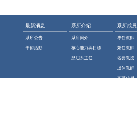
最新消息
系所介紹
系所成員
系所公告
系所簡介
專任教師
學術活動
核心能力與目標
兼任教師
歷屆系主任
名譽教授
退休教師
系辦成員
相關資源
法規彙編
教研平台