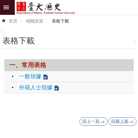
跳到主要內容區塊
進
首頁
相關資源
表格下載
階
搜
:::
尋
:::
表格下載
_
最
新
一、常用表格
消
息
•
一般領據
•
外籍人士領據
系
所
介
紹
回上一頁
回最上面
系
所