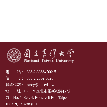
成
員
修
讀
規
定
招
生
入
學
電 話：
+886-2-33664700~5
傳 真：
+886-2-2362-0028
學
聯絡信箱：
history@ntu.edu.tw
生
地 址 :
106319
臺北市羅斯福路四段一
資
號
No. 1, Sec. 4, Roosevelt Rd., Taipei
訊
106319, Taiwan (R.O.C.)