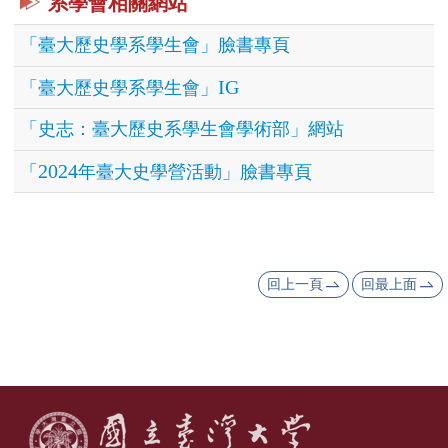
系學會相關網站
活
「臺大歷史學系學生會」臉書專頁
動
紀
IG
「臺大歷史學系學生會」
實
「史志：臺大歷史系學生會學術部」網站
出
2024
版
「
年臺大史學營活動」臉書專頁
品
相
關
回上一頁
回最上面
資
源
首
頁
臺