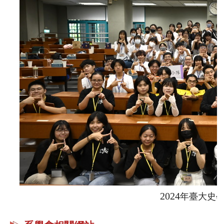
成
員
修
讀
規
定
招
生
入
學
學
生
2024
年臺大史
資
訊