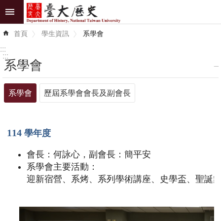
跳到主要內容區塊
進
首頁
學生資訊
系學會
階
搜
:::
尋
:::
系學會
_
最
系學會
歷屆系學會會長及副會長
新
消
息
114
學年度
系
會長：何詠心，副會長：簡平安
所
系學會主要活動：
介
迎新宿營、系烤、系列學術講座、史學盃、聖誕
紹
系
所