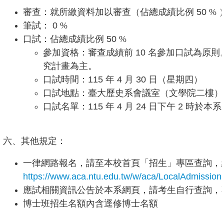
審查：就所繳資料加以審查（佔總成績比例
50
% 
灣
筆試：
0
%
大
口試：佔總成績比例
50
%
學
參加資格：審查成績前
10
名參加口試為原則
臺
究計畫為主。
大
口試時間：
115
年
4
月
30
日（星期四）
文
口試地點：臺大歷史系會議室（文學院二樓）
學
口試名單：
115
年
4
月
24
日下午
2
時於本系
院
臺
六、其他規定：
大
一律網路報名，請至本校首頁「招生」專區查詢，
圖
https://www.aca.ntu.edu.tw/w/aca/LocalAdmission
書
應試相關資訊公告於本系網頁，請考生自行查詢，
館
博士班招生名額內含逕修博士名額
English