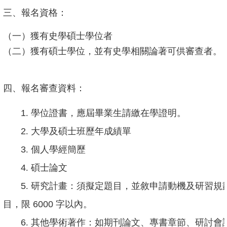
成
三、報名資格：
員
（一）獲有史學碩士學位者
修
（二）獲有碩士學位，並有史學相關論著可供審查者。
讀
規
四、報名審查資料：
定
招
1
. 學位證書，應屆畢業生請繳在學證明。
生
2
. 大學及碩士班歷年成績單
入
3
. 個人學經簡歷
學
4
. 碩士論文
學
5
. 研究計畫：須擬定題目，並敘申請動機及研習規
生
資
目，限
6000
字以內。
訊
6
. 其他學術著作：如期刊論文、專書章節、研討