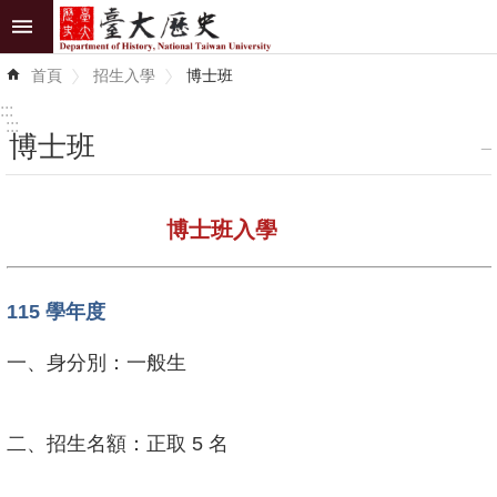
跳到主要內容區塊
進
首頁
招生入學
博士班
階
搜
:::
尋
:::
博士班
_
最
新
博士班入學
消
息
115
學年度
系
所
一、身分別：一般生
介
紹
二、招生名額：正取
5
名
系
所