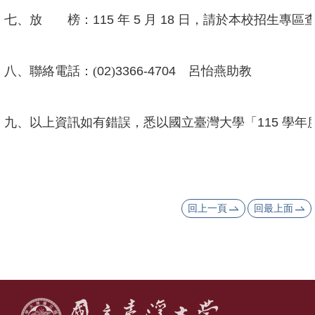
舊
七、放 榜：
115
年
5
月
18
日，請於本校招生專區
版
網
八、聯絡電話：(
02
)
3366-4704
呂怡燕助教
頁
九、以上資訊如有錯誤，悉以國立臺灣大學「
115
學年
回上一頁
回最上面