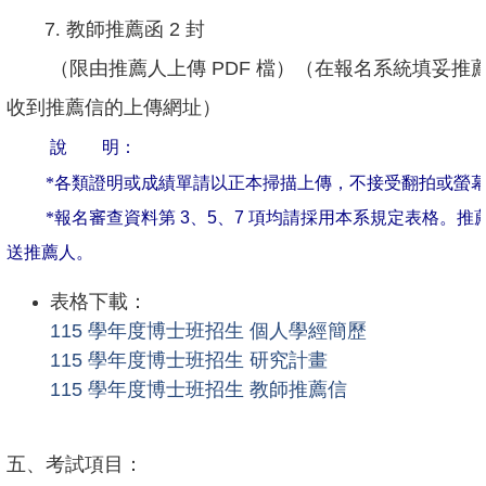
活
7
. 教師推薦函
2
封
動
（限由推薦人上傳
PDF
檔）（在報名系統填妥推
紀
收到推薦信的上傳網址）
實
說 明：
出
*各類證明或成績單請以正本掃描上傳，不接受翻拍或螢幕
版
品
*報名審查資料第
3
、
5
、
7
項均請採用本系規定表格。推
送推薦人。
相
關
表格下載：
資
115
學年度博士班招生 個人學經簡歷
源
115
學年度博士班招生 研究計畫
115
學年度博士班招生 教師推薦信
首
頁
五、考試項目：
臺