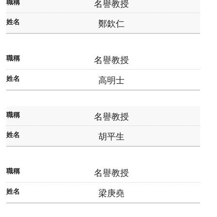
名譽教授
活
動
鄭欽仁
紀
實
名譽教授
出
高明士
版
品
名譽教授
相
關
胡平生
資
源
名譽教授
首
梁庚堯
頁
臺