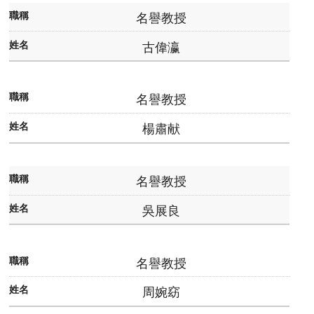
灣
名譽教授
大
古偉瀛
學
臺
名譽教授
大
文
楊肅献
學
院
名譽教授
臺
吳展良
大
圖
書
名譽教授
館
周婉窈
English