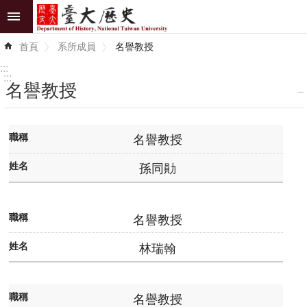
跳到主要內容區塊
進
首頁
系所成員
名譽教授
階
搜
:::
尋
:::
名譽教授
_
最
新
名譽教授
消
孫同勛
息
系
所
名譽教授
介
林瑞翰
紹
系
名譽教授
所