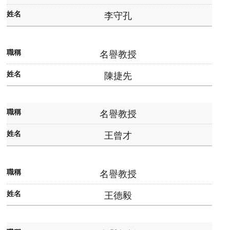
成
李守孔
員
修
名譽教授
讀
規
陳捷先
定
招
名譽教授
生
王曾才
入
學
名譽教授
學
生
王德毅
資
訊