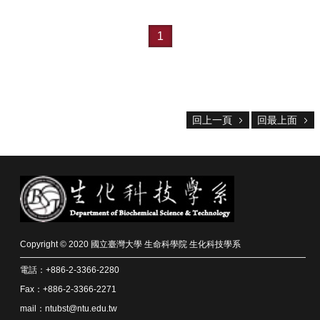
中
生
專
1
區
大
學
部
回上一頁
回最上面
碩
博
士
班
系
友
會
Copyright © 2020 國立臺灣大學 生命科學院 生化科技學系
動
態
電話：+886-2-3366-2280
常
Fax：+886-2-3366-2271
用
mail：ntubst@ntu.edu.tw