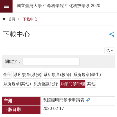
跳到主要內容區塊
國立臺灣大學 生命科學院 生化科技學系 2020
進
階
首頁
下載中心
搜
尋
下載中心
公
佈
欄
學
系
簡
全部
系所規章(系務)
系所規章(教師)
系所規章(學生)
介
系所規章(其他)
系所會議記錄
系館門禁管理
其他
系
所
師
系館臨時門禁卡申請表
資
2020-02-17
高