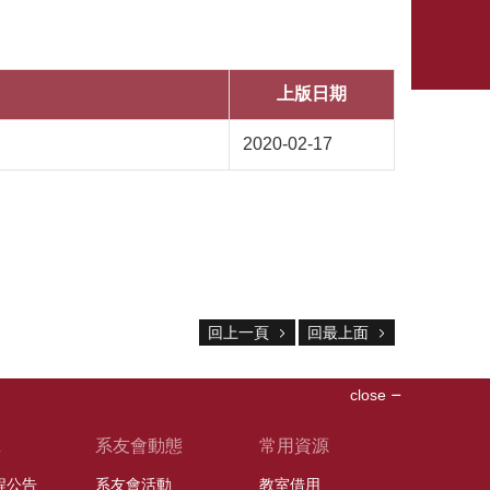
上版日期
2020-02-17
回上一頁
回最上面
close
班
系友會動態
常用資源
課程公告
系友會活動
教室借用