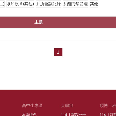
生)
系所規章(其他)
系所會議記錄
系館門禁管理
其他
主題
1
高中生專區
大學部
碩博士
本系特色
114-1 課程公告
114-1 