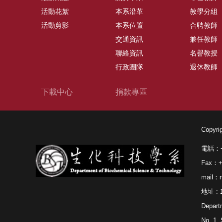
活動花絮
本系沿革
教學分組
活動剪影
本系位置
合聘教師
交通資訊
兼任教師
聯絡資訊
名譽教授
行政團隊
退休教師
下載中心
捐款專區
Copy
電話：+8
Fax：+8
mail：n
地址 
Depart
No. 1, 