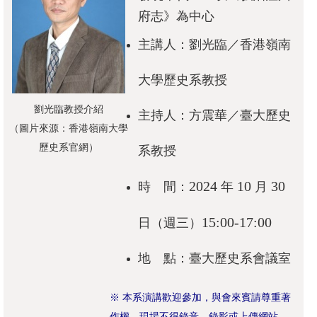
成
府志》為中心
員
主講人：劉光臨／香港嶺南
修
大學歷史系教授
讀
規
劉光臨教授介紹
主持人：方震華／臺大歷史
定
（圖片來源：香港嶺南大學
歷史系官網）
系教授
招
生
2024
10
30
時 間：
年
月
入
學
15:00-17:00
日（週三）
學
地 點：臺大歷史系會議室
生
資
※ 本系演講歡迎參加，與會來賓請尊重著
訊
作權，現場不得錄音、錄影或上傳網站。