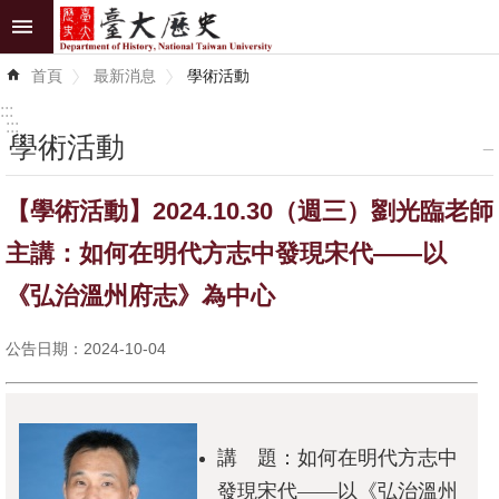
跳到主要內容區塊
進
首頁
最新消息
學術活動
階
搜
:::
尋
:::
學術活動
_
最
【學術活動】2024.10.30（週三）劉光臨老師
新
消
主講：如何在明代方志中發現宋代——以
息
《弘治溫州府志》為中心
系
公告日期：2024-10-04
所
介
紹
講 題：如何在明代方志中
系
發現宋代——以《弘治溫州
所