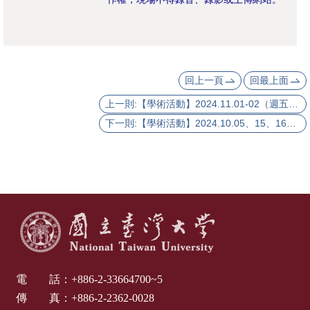
活
動
紀
實
回上一頁
回最上面
出
上一則:【學術活動】2024.11.01-02（週五～六）第十八屆台灣西洋古典、中世紀暨文藝復興學會國際研討會
版
下一則:【學術活動】2024.10.05、15、16（週六、二、三）【重讀曹永和】曹永和教授逝世十週年紀念系列講座
品
相
關
資
源
首
頁
電 話：
+886-2-33664700~5
傳 真：
+886-2-2362-0028
臺