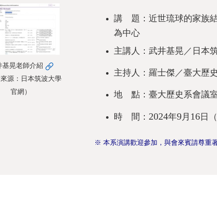
講 題：近世琉球的家族結
為中心
主講人：武井基晃／日本
井基晃老師介紹
主持人：羅士傑／臺大歷
片來源：日本筑波大學
官網）
地 點：臺大歷史系會議
2024
9
16
時 間：
年
月
日
※ 本系演講歡迎參加，與會來賓請尊重