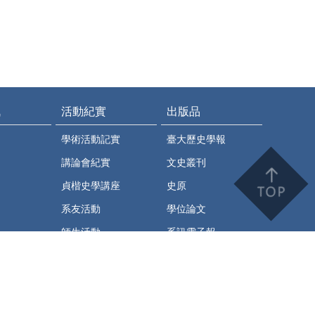
訊
活動紀實
出版品
學術活動記實
臺大歷史學報
講論會紀實
文史叢刊
貞楷史學講座
史原
系友活動
學位論文
師生活動
系訊電子報
史繹
臺大歷史系學術通訊