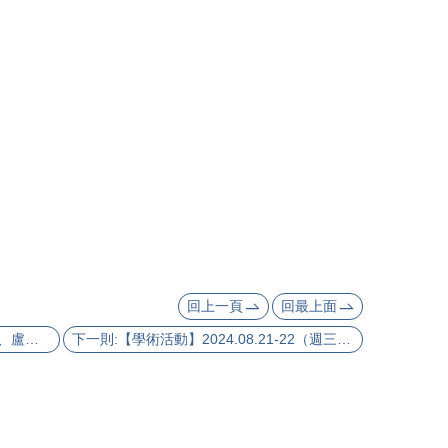
回上一頁
回最上面
上一則:【學術活動】鄭安晞、蔡承豪、盧啟明、顏杏如、蔡蕙頻、阮氏貞著，《家是動詞：臺灣族群遷徙故事》出版
下一則:【學術活動】2024.08.21-22（週三～四）「中國與歐亞史上的政教關係」學術研討會