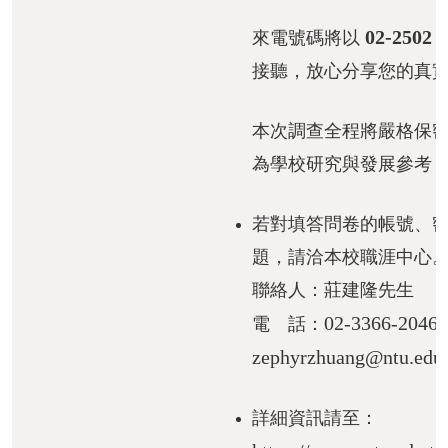
灣
02-2502
來電號碼將以
大
接聽，放心分享您的真
學
臺
本次調查全程將嚴格保
大
為學校研究與發展參考
文
學
若對填答問卷的帳號、
院
題，請洽本校職涯中心
臺
聯絡人：莊建隆先生
大
02-3366-2046
電 話：
圖
書
zephyrzhuang@ntu.edu
館
詳細資訊請至：
English