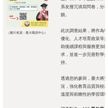
成
系友撥冗填寫問卷，分
員
饋。
修
讀
此次調查結果，將作為
（圖片來源：臺大職涯中心）
規
優化、人才培育政策等
定
助後續課程與服務更加
招
求，並進一步完善對學
生
持。
入
學
透過您的參與，臺大將
學
況，強化教育品質與校
生
溫度與前瞻性的學習環
資
訊