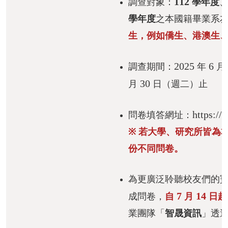
112
調查對象：
學年度
活
學年度
之本國籍畢業系
動
生，例如僑生、港澳生、
紀
實
2025
6
調查期間：
年
月
出
30
月
日（週二）止
版
品
https://
問卷填答網址：
相
※ 若大學、研究所皆為
關
份不同問卷。
資
源
為更廣泛聆聽校友們的
首
7
14
成問卷，
自
月
日起
頁
業團隊「
智晟資訊
」透
臺