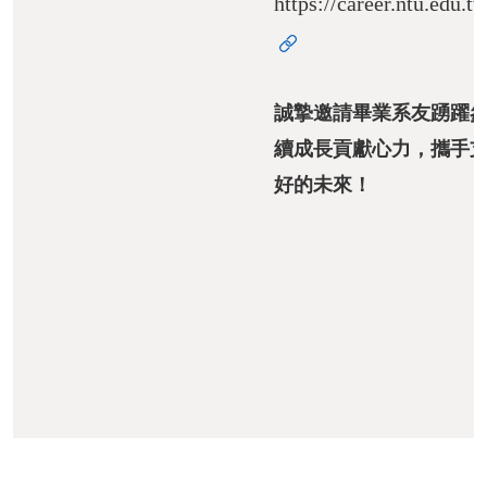
https://career.ntu.edu.
舊
版
網
頁
誠摯邀請畢業系友踴躍
續成長貢獻心力，攜手
好的未來！