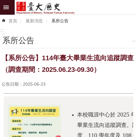
跳到主要內容區塊
進
首頁
最新消息
系所公告
階
搜
:::
尋
:::
系所公告
_
最
【系所公告】114年臺大畢業生流向追蹤調查
新
消
（調查期間：2025.06.23-09.30）
息
公告日期：2025-06-23
系
所
介
紹
2025
本校職涯中心於
畢業生流向追蹤調查。
系
110
108
所
度、
學年度及