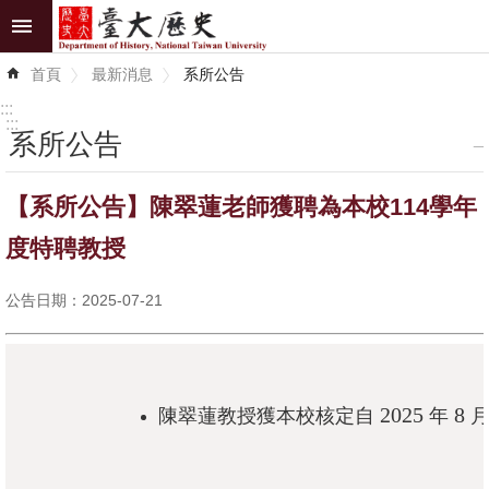
跳到主要內容區塊
進
首頁
最新消息
系所公告
階
搜
:::
尋
:::
系所公告
_
最
【系所公告】陳翠蓮老師獲聘為本校114學年
新
消
度特聘教授
息
公告日期：2025-07-21
系
所
介
紹
2025
8
陳翠蓮教授獲本校核定自
年
系
所