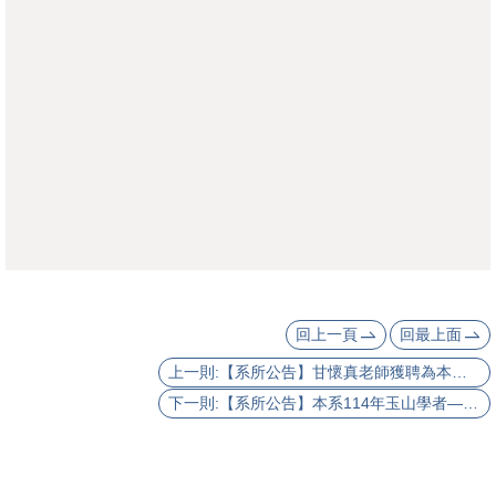
成
員
修
讀
規
定
招
生
入
學
回上一頁
回最上面
上一則:【系所公告】甘懷真老師獲聘為本校114學年度特聘教授
學
下一則:【系所公告】本系114年玉山學者——英國倫敦大學亞非學院歐陽文津教授
生
資
訊