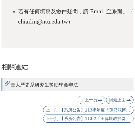
活
Email
若有任何填寫及繳件疑問，請
至系辦。（
動
chiailin@ntu.edu.tw
）
紀
實
出
版
品
相關連結
相
關
臺大歷史系研究生獎助學金辦法
資
源
回上一頁
回最上面
上一則:【系所公告】113學年度「孫乃競博士紀念永續清寒獎助學金」開放申請（申請截止日：2025.03.31）
首
下一則:【系所公告】113-2「王德毅教授獎學金」開放申請（申請截止日：2025.03.05）
頁
臺