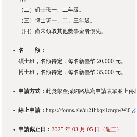
成
（二）碩士班一、二年級。
員
（三）博士班一、二、三年級。
修
（四）尚未領取其他獎學金者優先。
讀
規
名 額：
定
20,000
碩士班，名額待定，每名新臺幣
元。
招
35,000
博士班，名額待定，每名新臺幣
元。
生
入
申請方式：
此獎學金採網路填寫申請表單並上傳
學
學
線上申請：
https://forms.gle/ur21hbqx1cnrpwWi8
生
資
2025
03
05
申請截止日：
年
月
日（週三）
訊