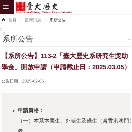
跳到主要內容區塊
進
首頁
最新消息
系所公告
階
搜
:::
尋
:::
系所公告
_
最
【系所公告】113-2「臺大歷史系研究生獎助
新
消
學金」開放申請（申請截止日：2025.03.05）
息
公告日期：2025-02-06
系
所
介
紹
申請資格：
（一）本系本國生、外籍生及僑生（含香港澳門
系
所
者。