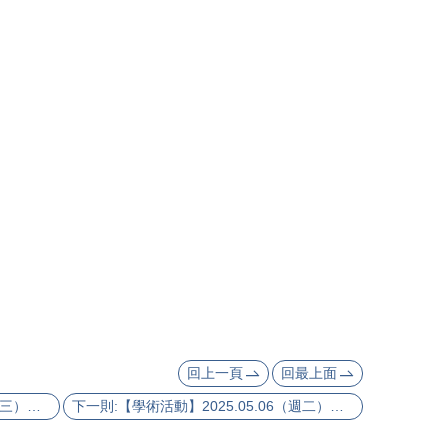
回上一頁
回最上面
上一則:【學術活動】2025.05.14（週三）臺大─印大學術論壇：戰爭、軍事與社會（NTU─IU International Workshop: Warfare, Violence and Society）
下一則:【學術活動】2025.05.06（週二）布琮任老師主講：宴客無之則為慢？明清時期的魚翅消費與「海洋中國」的再思考