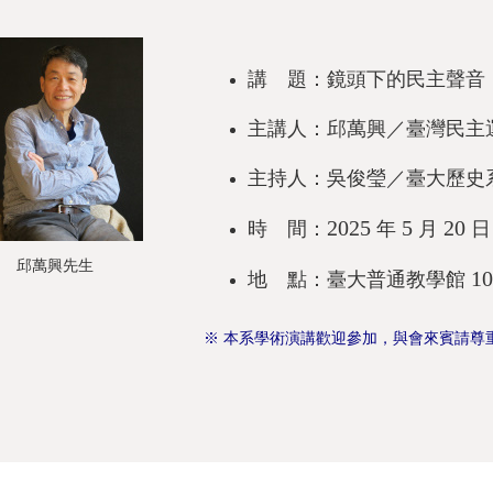
講 題：鏡頭下的民主聲音
主講人：邱萬興／臺灣民主
主持人：吳俊瑩／臺大歷史
2025
5
20
時 間：
年
月
日
邱萬興先生
1
地 點：臺大普通教學館
※ 本系學術演講歡迎參加，與會來賓請尊