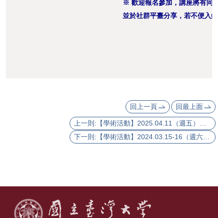
※ 歡迎報名參加，講座將有同
灣
並於社群平臺分享，若不便入鏡
大
學
臺
大
文
學
回上一頁
回最上面
院
上一則:【學術活動】2025.04.11（週五）【美國史系列演講（二）】馮卓健老師主講：自由與權威：美國革命時期的政治論辯與宗教修辭
臺
下一則:【學術活動】2024.03.15-16（週六~日）【臺大歷史系系學會】2025年臺大杜鵑花節學系博覽會
大
圖
書
館
English