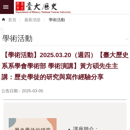
跳到主要內容區塊
進
首頁
最新消息
學術活動
階
搜
:::
尋
:::
學術活動
_
最
【學術活動】2025.03.20（週四）【臺大歷史
新
消
系系學會學術部 學術演講】黃方碩先生主
息
講：歷史學徒的研究與寫作經驗分享
系
公告日期：2025-03-05
所
介
紹
系
所
講座簡介：