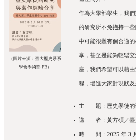
成
作為大學部學生，我們
員
的研究所不免抱持一些
修
讀
中可能很難有個合適的
規
定
享，甚至是能夠輕鬆交
（圖片來源：臺大歷史系系
學會學術部
FB
）
招
座，我們希望可以藉由
生
程，增進大家對現狀及
入
學
主 題：歷史學徒的研
學
生
講 者：黃方碩／臺大
資
訊
2025
3
時 間：
年
月