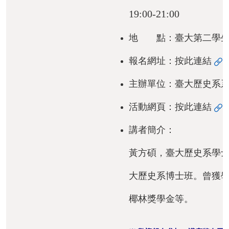
活
19:00-21:00
動
紀
地 點：臺大第二學生
實
報名網址：
按此連結
出
主辦單位：臺大歷史系
版
品
活動網頁：
按此連結
相
講者簡介：
關
資
黃方碩，臺大歷史系學
源
大歷史系博士班。曾獲
首
椰林獎學金等。
頁
臺