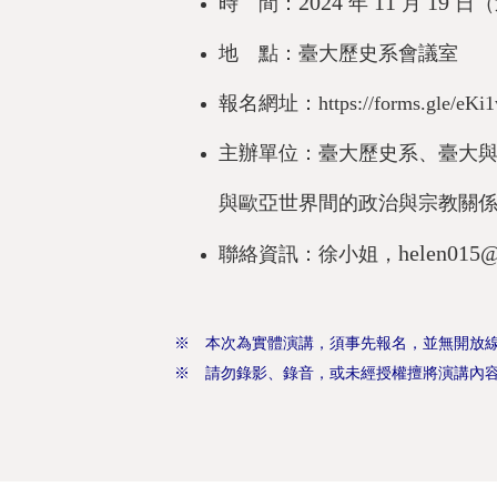
2024
11
19
時 間：
年
月
日（
地 點：臺大歷史系會議室
報名網址：
https://forms.gle/e
主辦單位：臺大歷史系、臺大
與歐亞世界間的政治與宗教關
helen015@
聯絡資訊：徐小姐，
※ 本次為實體演講，須事先報名，並無開放
※ 請勿錄影、錄音，或未經授權擅將演講內