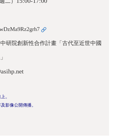
15:00-17:00
週二）
Ki1wDzMa9Rz2grh7
與中研院創新性合作計畫「古代至近世中國
係」
asihp.net
線上。
容及影像公開傳播。