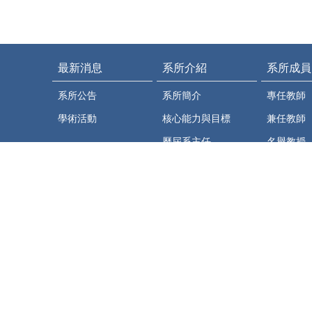
最新消息
系所介紹
系所成員
系所公告
系所簡介
專任教師
學術活動
核心能力與目標
兼任教師
歷屆系主任
名譽教授
退休教師
系辦成員
相關資源
法規彙編