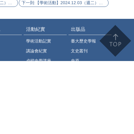
上一則:【學術活動】2024.11.19（週二）邱建智先生主講：編輯眼中的出版工作與作者
下一則:【學術活動】2024.12.03（週二）中國法制與性別、社會的交融：臺日學者聯合學術研討會
訊
活動紀實
出版品
學術活動記實
臺大歷史學報
講論會紀實
文史叢刊
貞楷史學講座
史原
系友活動
學位論文
師生活動
系訊電子報
史繹
臺大歷史系學術通訊