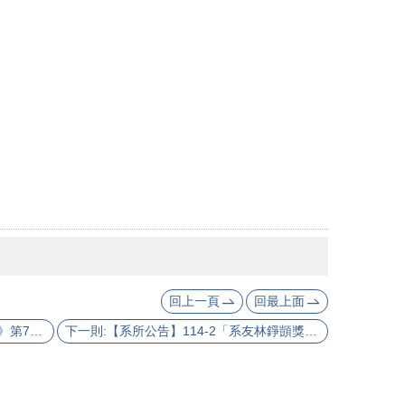
回上一頁
回最上面
上一則:【系所公告】《臺大歷史學報》第76期出版
下一則:【系所公告】114-2「系友林錚顗獎學金」開放申請（申請截止日：2026.03.01）