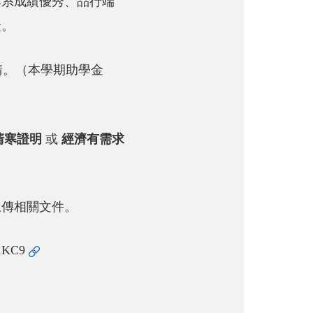
本系成績優秀、品行端
金。
請。（本學期助學金
清寒證明
或
經濟有需求
上傳相關文件。
21KC9