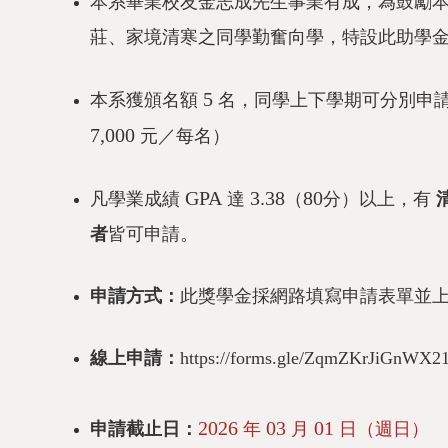
本系畢業校友金志成先生事業有成，為鼓勵
莊、家境清寒之同學勤奮向學，特設此助學
5
本系獲頒名額
名，同學上下學期可分別申
7,000
元／每名）
GPA
3.38
80
凡學業成績
達
（
分）以上，有
者
皆可申請。
申請方式：
此獎學金採網路填寫申請表單並
線上申請：
https://forms.gle/ZqmZKrJiGnWX
2026
03
01
申請截止日：
年
月
日（週日）