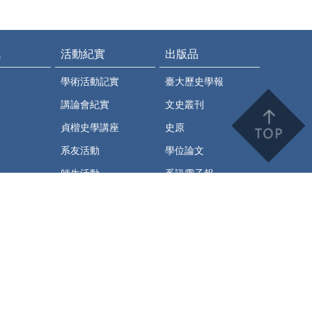
訊
活動紀實
出版品
學術活動記實
臺大歷史學報
講論會紀實
文史叢刊
貞楷史學講座
史原
系友活動
學位論文
師生活動
系訊電子報
史繹
臺大歷史系學術通訊