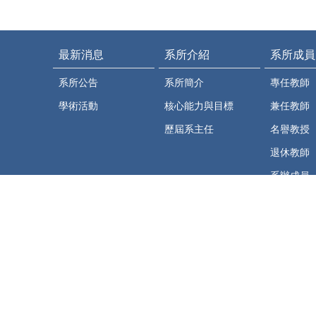
最新消息
系所介紹
系所成員
系所公告
系所簡介
專任教師
學術活動
核心能力與目標
兼任教師
歷屆系主任
名譽教授
退休教師
系辦成員
相關資源
法規彙編
教研平台