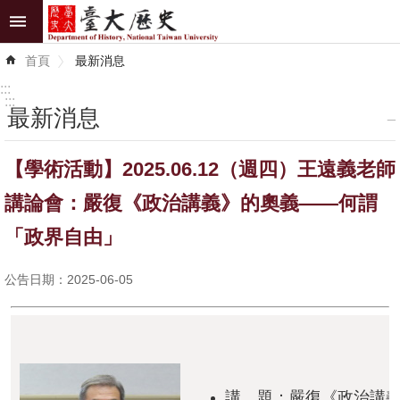
跳到主要內容區塊
進
首頁
最新消息
階
搜
:::
尋
:::
最新消息
_
最
【學術活動】2025.06.12（週四）王遠義老師
新
消
講論會：嚴復《政治講義》的奧義——何謂
息
「政界自由」
系
公告日期：2025-06-05
所
介
紹
系
所
講 題：嚴復《政治講