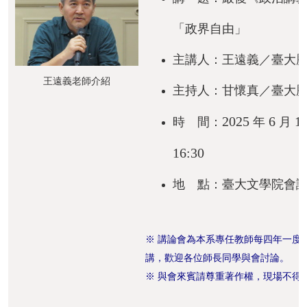
成
「政界自由」
員
主講人：王遠義／臺大
修
讀
王遠義老師介紹
主持人：甘懷真／臺大
規
定
2025
6
1
時 間：
年
月
招
16:30
生
地 點：臺大文學院會
入
學
學
※ 講論會為本系專任教師每四年一度
生
講，歡迎各位師長同學與會討論。
資
※ 與會來賓請尊重著作權，現場不得
訊