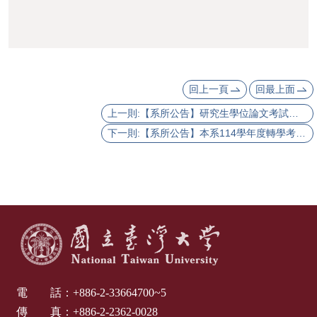
活
動
紀
實
回上一頁
回最上面
出
上一則:【系所公告】研究生學位論文考試：2025.07.10 黎俊澂、07.10 劉政祐、07.11 林榮盛、07.22 官柏勳、07.22 黃郁鈞、07.22 洪綾襄、07.23 熊蘭祺、07.30 楊勝斌
版
下一則:【系所公告】本系114學年度轉學考試符合口試資格名單
品
相
關
資
源
首
頁
電 話：
+886-2-33664700~5
傳 真：
+886-2-2362-0028
臺