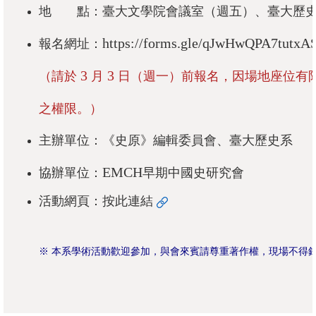
地 點：臺大文學院會議室（
週五
）、臺大歷
成
員
https://forms.gle/qJwHwQPA7tutxA
報名網址：
修
3
3
（請於
月
日（週一）前報名，因場地座位有
讀
規
之權限。）
定
主辦單位：《史原》編輯委員會、臺大歷史系
招
EMCH
生
協辦單位：
早期中國史研究會
入
活動網頁：
按此連結
學
學
※ 本系學術活動歡迎參加，與會來賓請尊重著作權，現場不得
生
資
訊