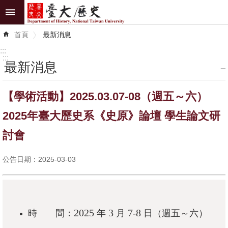
跳到主要內容區塊
進
首頁
最新消息
階
搜
:::
尋
:::
最新消息
_
最
【學術活動】2025.03.07-08（週五～六）
新
消
2025年臺大歷史系《史原》論壇 學生論文研
息
討會
系
公告日期：2025-03-03
所
介
紹
系
2025
3
7
8
時 間：
年
月
-
日（週五～六）
所