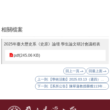
活
動
紀
實
相關檔案
出
版
2025年臺大歷史系《史原》論壇 學生論文研討會議程表
品
pdf(245.06 KB)
相
關
回上一頁
回最上面
資
源
上一則:【學術活動】2025.03.13（週四）歐立德（Mark C. Elliott）教授主講：滿洲人的近代身分認同與「中華民族」的演變（Modern Manchu Identity and the Evolution of the Chinese Nation）
下一則:【系所公告】陳翠蓮教授榮獲113年度國科會傑出研究獎
首
頁
臺