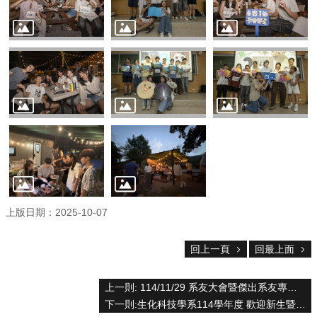
中
生
專
區
大
學
部
碩
博
士
班
系
上版日期：2025-10-07
友
會
動
回上一頁
回最上面
態
常
上一則: 114/11/29 系友大會暨傑出系友專題演講
用
下一則:生化科技學系114學年度 歡迎新生暨家長座談會