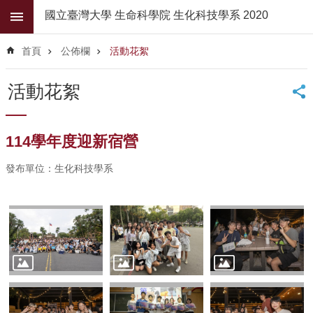
跳到主要內容區塊
國立臺灣大學 生命科學院 生化科技學系 2020
進
階
首頁
公佈欄
活動花絮
搜
尋
活動花絮
公
佈
欄
114學年度迎新宿營
學
發布單位：生化科技學系
系
簡
介
系
所
師
資
高