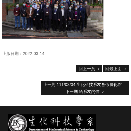
資
源
下
載
中
心
捐
款
上版日期：2022-03-14
專
區
回上一頁
回最上面
回
首
上一則:111/03/04 生化科技系友會假農化館 213 系會議室舉行第三屆暨第四屆理監事聯席會
頁
下一則:給系友的信
臺
大
首
頁
生
科