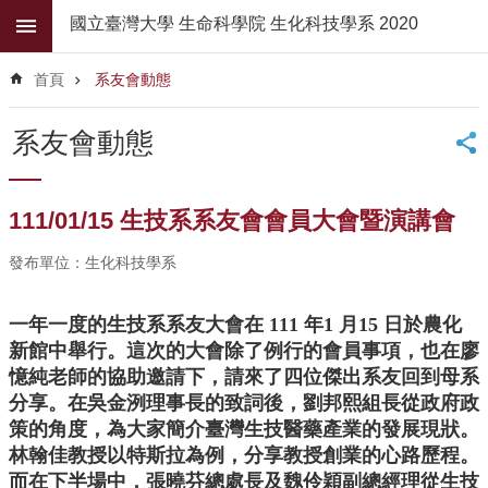
跳到主要內容區塊
國立臺灣大學 生命科學院 生化科技學系 2020
進
階
首頁
系友會動態
搜
尋
系友會動態
公
佈
欄
111/01/15 生技系系友會會員大會暨演講會
學
發布單位：生化科技學系
系
簡
介
一年一度的生技系系友大會在 111 年1 月15 日於農化
新館中舉行。這次的大會除了例行的會員事項，也在廖
系
憶純老師的協助邀請下，請來了四位傑出系友回到母系
所
分享。在吳金洌理事長的致詞後，劉邦熙組長從政府政
師
資
策的角度，為大家簡介臺灣生技醫藥產業的發展現狀。
林翰佳教授以特斯拉為例，分享教授創業的心路歷程。
高
而在下半場中，張曉芬總處長及魏伶穎副總經理從生技