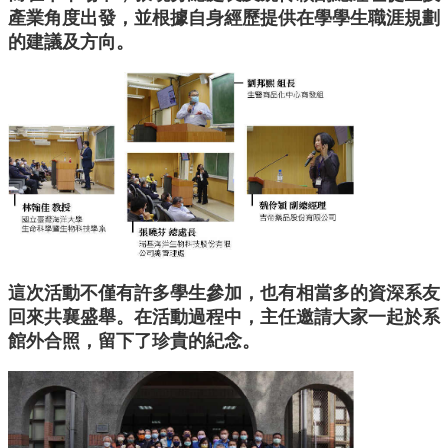
中
產業角度出發，並根據自身經歷提供在學學生職涯規劃
生
的建議及方向。
專
區
大
學
部
碩
博
士
班
系
這次活動不僅有許多學生參加，也有相當多的資深系友
友
回來共襄盛舉。在活動過程中，主任邀請大家一起於系
會
館外合照，留下了珍貴的紀念。
動
態
常
用