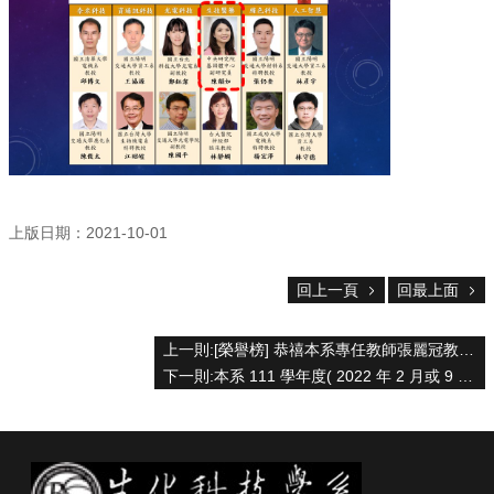
中
生
專
區
大
學
部
碩
博
上版日期：2021-10-01
士
班
回上一頁
回最上面
系
友
上一則:[榮譽榜] 恭禧本系專任教師張麗冠教授榮獲109學年度教學傑出獎；林晉玄副教授、楊啓伸教授、楊健志教授等榮獲教學優良獎之殊榮。
會
下一則:本系 111 學年度( 2022 年 2 月或 9 月入學) 博士班甄試招生公告
動
態
常
用