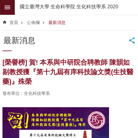
跳到主要內容區塊
國立臺灣大學 生命科學院 生化科技學系 2020
進
階
首頁
公佈欄
最新消息
搜
尋
最新消息
公
佈
欄
[榮譽榜] 賀! 本系與中研院合聘教師 陳韻如
學
副教授獲『第十九屆有庠科技論文獎(生技醫
系
藥)』殊榮
簡
介
發布單位：生化科技學系
系
所
師
資
高