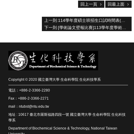
回上一頁
回最上面
院
首
頁
上一則:114學年度碩士班招生口試時間表(正式)
網
下一則:[學術論文壁報比賽]113學年度學術論文壁報比賽，報名期間自即日起至114年4月28日截止
站
導
覽
聯
絡
資
訊
English
Copyright © 2020 國立臺灣大學 生命科學院 生化科技學系
公
電話：+886-2-3366-2280
佈
Fax：+886-2-3366-2271
欄
mail：ntubst@ntu.edu.tw
學
地址 : 10617 臺北市羅斯福路四段一號 國立臺灣大學 生命科學院 生化科技
系
學系
簡
Department of Biochemical Science & Technology, National Taiwan
介