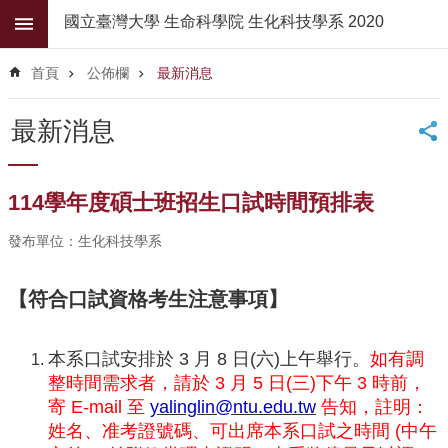
跳到主要內容區塊
國立臺灣大學 生命科學院 生化科技學系 2020
進
階
首頁
公佈欄
最新消息
搜
尋
最新消息
公
佈
欄
114學年度碩士班招生口試時間預排表
學
發布單位：生化科技學系
系
簡
介
【符合口試資格考生注意事項】
系
所
本系口試安排於 3 月 8 日(六)上午舉行。
如有調
師
整時間需求者，請於 3 月 5 日(三)下午 3 時前，
資
寄 E-mail 至
yalinglin@ntu.edu.tw
告知，註明：
姓名、准考證號碼、可出席本系口試之時間 (中午
高