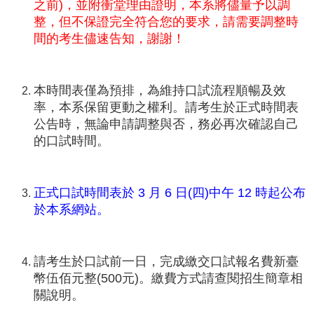
中
之前)，並附衝堂理由證明，本系將儘量予以調
生
整，但不保證完全符合您的要求，請需要調整時
專
間的考生儘速告知，謝謝！
區
大
學
本時間表僅為預排，為維持口試流程順暢及效
部
率，本系保留更動之權利。請考生於正式時間表
公告時，無論申請調整與否，務必再次確認自己
碩
的口試時間。
博
士
班
正式口試時間表於 3 月 6 日(四)中午 12 時起公布
系
於本系網站。
友
會
動
態
請考生於口試前一日，完成繳交口試報名費新臺
幣伍佰元整(500元)。繳費方式請查閱招生簡章相
常
關說明。
用