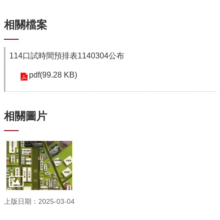
資
源
相關檔案
下
載
中
114口試時間預排表1140304公布
心
pdf(99.28 KB)
捐
款
專
區
相關圖片
回
首
頁
臺
大
首
頁
上版日期：2025-03-04
生
科