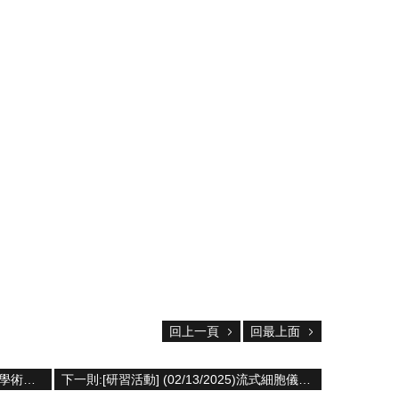
回上一頁
回最上面
上一則:[學術論文壁報比賽]113學年度學術論文壁報比賽，報名期間自即日起至114年4月28日截止
下一則:[研習活動] (02/13/2025)流式細胞儀使用說明會