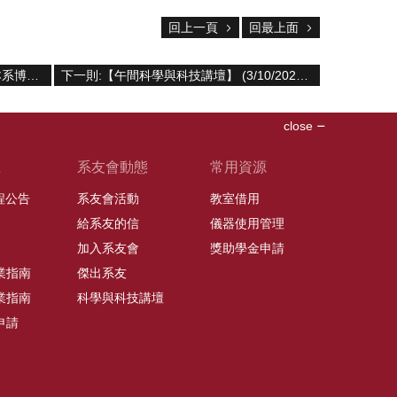
回上一頁
回最上面
上一則:112 學年度(2023年9月入學)本系博士班招生公告
下一則:【午間科學與科技講壇】 (3/10/2023) 許弼強博士-「築夢保瑞 閃藥全球」
close
班
系友會動態
常用資源
課程公告
系友會活動
教室借用
給系友的信
儀器使用管理
加入系友會
獎助學金申請
業指南
傑出系友
業指南
科學與科技講壇
申請