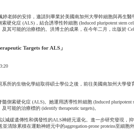
謝黃楓婷老師的安排，邀請到畢業於美國南加州大學幹細胞與再生
結合誘導性幹細胞 (Induced pluripotent stem cell, i
致病機轉，及其可能的治療標的。洪博士的成果，在今年二月，出版於 
herapeutic Targets for ALS」
:20
同系所的生物化學組取得碩士學位之後，前往美國南加州大學發
。
S)。她運用誘導性幹細胞 (Induced pluripotent stem cel
標的 (identify therapeutic targets)。
，可以減緩遺傳性和偶發性的ALS神經元退化。進一步研究發現，抑
運送並清除累積在運動神經元中的aggregation-prone proteins至細