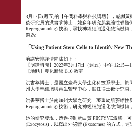
3月17日(週五)的【午間科學與科技講壇】，感
後研究員的洪書葶博士，她多年研究肌萎縮性脊髓側索硬化症 (ALS)，
Reprogramming) 技術，尋找神經細胞退化
題為:
「Using Patient Stem Cells to Identify New T
演講安排詳情簡述如下：
【演講時間】2023年3月17日（週五）中午 12:15—13
【地點】農化新館 B10 教室
洪書葶博士，是國立臺灣大學生化科技系學士。於
州大學幹細胞與再生醫學中心，擔任博士後研究員
洪書葶博士於南加州大學之研究，著重於肌萎縮性脊髓側索硬化症 (AL
Reprogramming) 技術，研究神經細胞退化致病機轉，及可能的治療
她的研究發現，透過抑制蛋白質 PIKFYVE激酶
(Exocytosis)，以釋出外泌體 (Exosomes) 的方式，