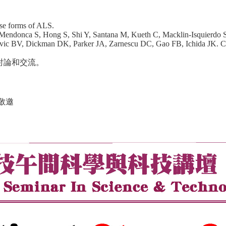
rse forms of ALS.
ndonca S, Hong S, Shi Y, Santana M, Kueth C, Macklin-Isquierdo S,
kovic BV, Dickman DK, Parker JA, Zarnescu DC, Gao FB, Ichida JK. C
討論和交流。
敬邀