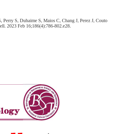
 Perry S, Duhaime S, Maios C, Chang J, Perez J, Couto
ell. 2023 Feb 16;186(4):786-802.e28.