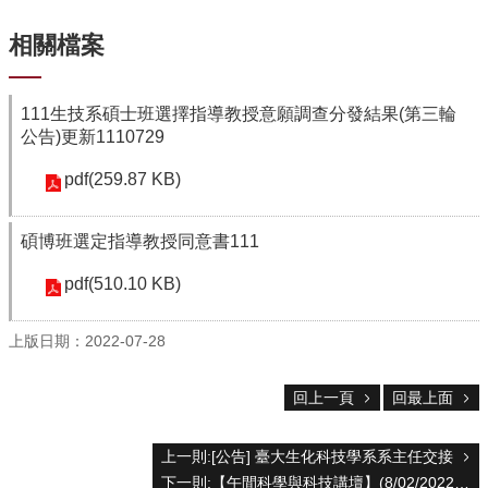
中
生
相關檔案
專
區
大
111生技系碩士班選擇指導教授意願調查分發結果(第三輪
學
公告)更新1110729
部
pdf(259.87 KB)
碩
博
碩博班選定指導教授同意書111
士
班
pdf(510.10 KB)
系
友
上版日期：2022-07-28
會
動
回上一頁
回最上面
態
常
上一則:[公告] 臺大生化科技學系系主任交接
用
下一則:【午間科學與科技講壇】(8/02/2022，週二) 黃景政 -「Macrophages Are “Stressed Out” In Tumors」