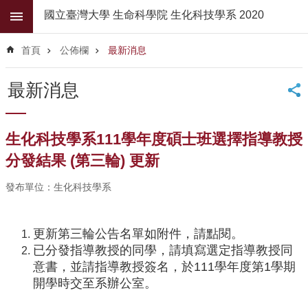
跳到主要內容區塊
國立臺灣大學 生命科學院 生化科技學系 2020
進
階
首頁
公佈欄
最新消息
搜
尋
最新消息
公
佈
欄
生化科技學系111學年度碩士班選擇指導教授
學
分發結果 (第三輪) 更新
系
簡
發布單位：生化科技學系
介
系
更新第三輪公告名單如附件，請點閱。
所
已分發指導教授的同學，請填寫選定指導教授同
師
意書，並請指導教授簽名，於111學年度第1學期
資
開學時交至系辦公室。
高