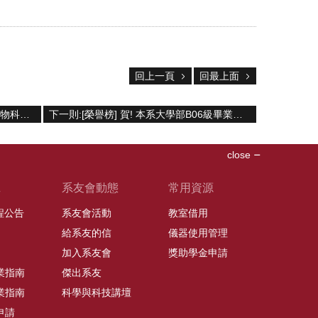
回上一頁
回最上面
上一則:[榮譽榜] 賀! 本系分子營養與生物科技研究室林甫容副教授，指導本系江忠霖及陳盈方等研究生，發表科研成果於 The FASEB Journal 國際期刊
下一則:[榮譽榜] 賀! 本系大學部B06級畢業生唐睿謙同學研究成果(醫工系林峯輝教授指導)發表於知名期刊 ACS Applied Materials & Interfaces。
close
班
系友會動態
常用資源
課程公告
系友會活動
教室借用
給系友的信
儀器使用管理
加入系友會
獎助學金申請
業指南
傑出系友
業指南
科學與科技講壇
申請