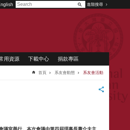
進階搜尋
nglish
常用資源
下載中心
捐款專區
首頁
系友會動態
系友會活動
13會議室舉行。
本次會議由第四屆理事長蕭介夫主