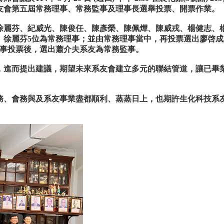
友會第五屆常務理事、常務監事及理事長選舉投票、開票作業。
徐麗芬、紀威光、陳俊任、陳彥榮、陳佩燁、陳威戎、楊健志、
、徐麗芬5位為常務理事；並由常務理事當中，再投票選出廖啓成
監事投票後，選出蕭介夫系友為常務監事。
，進而提出建議，期望未來系友會建立多元的聯結管道，讓已畢
務、會務與及系友事業盡都順利、蒸蒸日上，也期許生化科技系