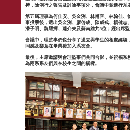
持，除例行之報告及討論事項外，會議中並進行系
第五屆理事為何佳安、吳金洌、林甫容、林翰佳、
事投票後，選出吳金洌、廖啓成、陳威戎、楊健志
潘子明、魏耀揮、蕭介夫及蘇南維共5位；經出席
會議中，理監事們也分享了過去與學生的相處經驗
同感及樂意在畢業後加入系友會。
最後，主席邀請與會理監事們共同合影，並祝福系
為兩系系友們與在校生之間的橋樑。