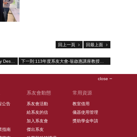
回上一頁
回最上面
上一則:王思達博士-『什麼是Quality by Design? 二十年來歐美醫藥產業研發的大變革』演講資料(2025/4/2)
下一則:113年度系友大會-翁啟惠講座教授專題演講
close
班
系友會動態
常用資源
課程公告
系友會活動
教室借用
給系友的信
儀器使用管理
加入系友會
獎助學金申請
業指南
傑出系友