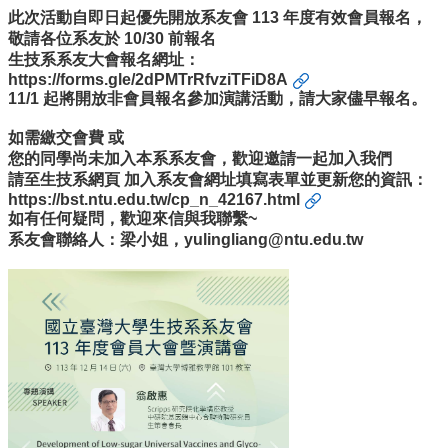
中
此次活動自即日起優先開放系友會 113 年度有效會員報名，
生
敬請各位系友於 10/30 前報名
專
生技系系友大會報名網址：
區
https://forms.gle/2dPMTrRfvziTFiD8A
11/1 起將開放非會員報名參加演講活動，請大家儘早報名。
大
學
如需繳交會費 或
部
您的同學尚未加入本系系友會，歡迎邀請一起加入我們
請至生技系網頁 加入系友會網址填寫表單並更新您的資訊：
碩
https://bst.ntu.edu.tw/cp_n_42167.html
博
如有任何疑問，歡迎來信與我聯繫~
士
系友會聯絡人：梁小姐，
yulingliang@ntu.edu.tw
班
系
友
會
動
態
常
用