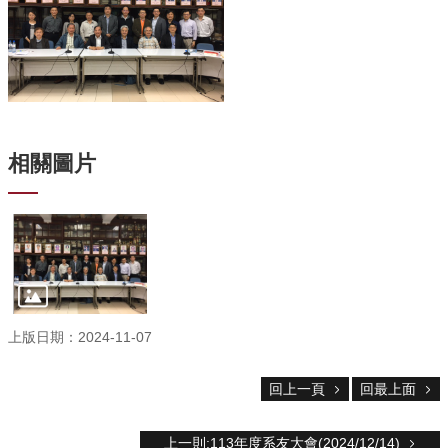
資
源
下
載
中
心
相關圖片
捐
款
專
區
回
首
頁
臺
上版日期：2024-11-07
大
首
回上一頁
回最上面
頁
生
科
上一則:113年度系友大會(2024/12/14)