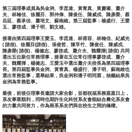
中
生
第三屆理事成員為吳金洌、李昆達、黃青真、黃慶璨、蕭介
專
夫、林翰佳、徐麗芬、郭仲偉、陳俊任、陳威戎、陳彥榮、蔡
區
岳廷、蔡承佳、蕭培文、蘇南維。第三屆監事：楊盛行、王愛
玉、廖啓成、潘子明、劉文雄。
大
學
接著由第四屆理事王愛玉、李昆達、林甫容、林翰佳、紀威光
部
( 請假)、徐麗芬(請假)、張俊哲、陳孚竹、陳俊任、陳威戎、
陳彥榮( 請假)、楊健志、廖啓成、蕭介夫、魏耀揮( 請假) 共同
碩
選出五位新任常務理事，接著在五位常任理事廖啓成、蕭介
博
夫、魏耀揮，楊健志、王愛玉中選出蕭介夫校長為第四屆理事
士
長。第四屆監事吳金洌、黃青真、楊盛行、潘子明、蘇南維也
班
選出常務監事，選舉結果，吳金洌和潘子明同票，抽籤結果吳
金洌為常務監事。
系
友
最後，前後任理事長邀請大家合影，並都祝福系務蒸蒸日上，
會
系友事業順利，同時也期許生化科技系友會能結合農化系友會
動
的力量共同努力，作為兩系系友們與在校生之間的橋樑。
態
常
用