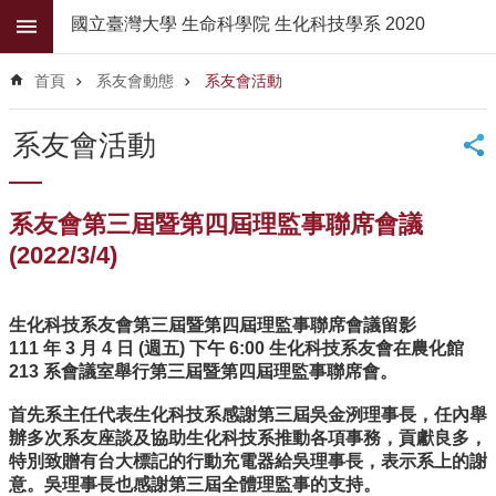
跳到主要內容區塊
國立臺灣大學 生命科學院 生化科技學系 2020
進
階
首頁
系友會動態
系友會活動
搜
尋
系友會活動
公
佈
欄
系友會第三屆暨第四屆理監事聯席會議
(2022/3/4)
學
系
簡
介
生化科技系友會第三屆暨第四屆理監事聯席會議留影
111 年 3 月 4 日 (週五) 下午 6:00 生化科技系友會在農化館
系
213 系會議室舉行第三屆暨第四屆理監事聯席會。
所
師
首先系主任代表生化科技系感謝第三屆吳金洌理事長，任內舉
資
辦多次系友座談及協助生化科技系推動各項事務，貢獻良多，
特別致贈有台大標記的行動充電器給吳理事長，表示系上的謝
高
意。吳理事長也感謝第三屆全體理監事的支持。