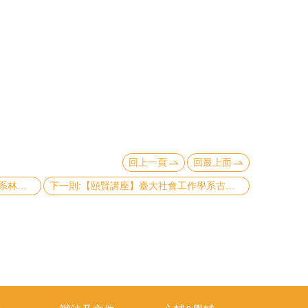
回上一頁
回最上面
上一則:【頤賢講座】臺灣大學經濟學系林明仁特聘教授: 「我國人口少子化與高齡化的問題與對策」-2024.09.05
下一則:【頤賢講座】臺大社會工作學系古允文教授: 「免於貧窮：臺灣貧窮現象解析與政策回應」-2024.05.23