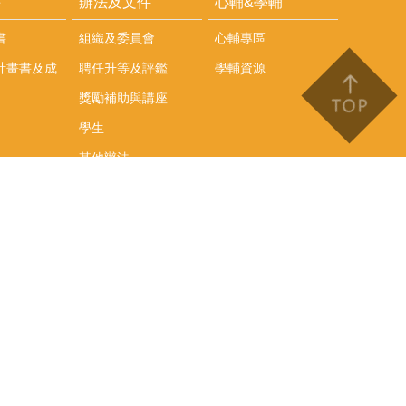
耕
辦法及文件
心輔&學輔
書
組織及委員會
心輔專區
計畫書及成
聘任升等及評鑑
學輔資源
獎勵補助與講座
學生
其他辦法
文件下載
會議紀錄