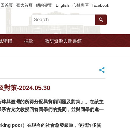
回首頁
臺大首頁
網站導覽
English
心輔專區
facebook
&學輔
捐款
教研資源與圖書館
_
2024.05.30
全球與臺灣的所得分配與貧窮問題及對策」。在該主
學系古允文教授回答同學們的提問，並與同學們進一
ng poor）在現今的社會愈發嚴重，使得許多貧