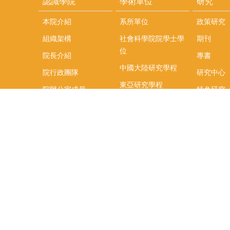
認識學院
學術單位
研究
本院介紹
系所單位
政策研究
組織架構
社會科學院院學士學
期刊
位
院長介紹
專書
中國大陸研究學程
院行政團隊
研究中心
東亞研究學程
院辦公室成員
特色研究
頤賢講座
榮譽事蹟
研究團隊
在職專班
場地租借
聯絡我們
捐款
教研資源與圖書館
學生實習
如何捐款
教室設備使用說明
實習資訊
Qualtrics問卷調查平
實習週活動
台
式