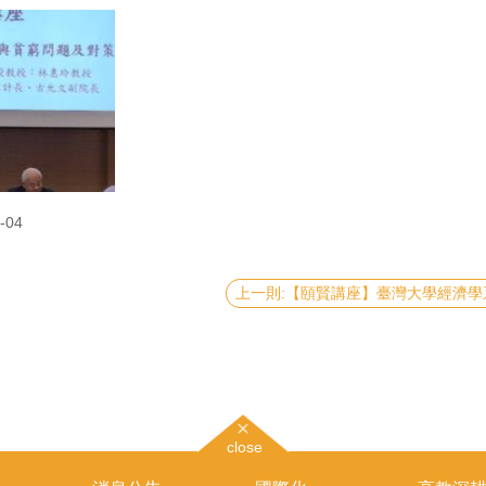
-04
close