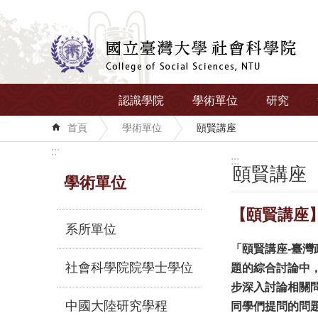
跳到主要內容區塊
認識學院
學術單位
研究
首頁
學術單位
頤賢講座
:::
:::
頤賢講座
學術單位
【頤賢講座】
系所單位
「頤賢講座-臺灣政
社會科學院院學士學位
題的綜合討論中
步深入討論相關
中國大陸研究學程
同學們提問的問題