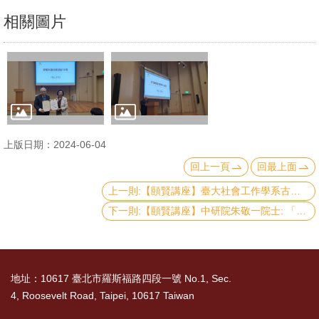
文
相關圖片
件
心
輔
&
學
輔
上版日期：2024-06-04
回上一頁
回最上面
捐
上一則:【頤賢講座】臺大社會工作學系古允文教授: 「免於貧窮：臺灣貧窮現象解析與政策回應」-2024.05.23
款
下一則:【頤賢講座】中研院朱敬一院士: 「臺灣「不平等」的幾個面向」-2024.05.09
教
研
資
地址：10617 臺北市羅斯福路四段一號 No.1, Sec.
源
4, Roosevelt Road, Taipei, 10617 Taiwan
與
圖