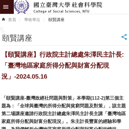
跳到主要內容區塊
進
首頁
學術單位
頤賢講座
階
搜
:::
尋
:::
頤賢講座
_
認
【頤賢講座】行政院主計總處朱澤民主計長:
識
學
「臺灣地區家庭所得分配與財富分配現
院
況」-2024.05.16
學
術
「頤賢講座-臺灣政經社問題與對策」本學期(112-2)第三個主
單
題為：「全球與臺灣的所得分配與貧窮問題及對策」，該主題
位
第二場講座邀請行政院主計總處朱澤民主計長主講「臺灣地區
研
家庭所得分配與財富分配現況」。朱主計長豐富的經驗和學
究