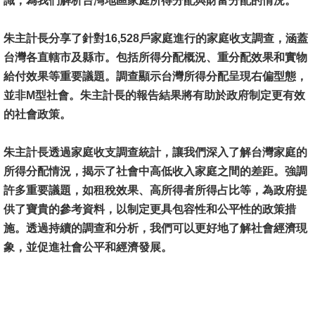
識，為我們解析台灣地區家庭所得分配與財富分配的情況。
消
朱主計長分享了針對16,528戶家庭進行的家庭收支調查，涵蓋
息
台灣各直轄市及縣市。包括所得分配概況、重分配效果和實物
公
給付效果等重要議題。調查顯示台灣所得分配呈現右偏型態，
告
並非M型社會。朱主計長的報告結果將有助於政府制定更有效
的社會政策。
國
際
朱主計長透過家庭收支調查統計，讓我們深入了解台灣家庭的
化
所得分配情況，揭示了社會中高低收入家庭之間的差距。強調
高
許多重要議題，如租稅效果、高所得者所得占比等，為政府提
教
供了寶貴的參考資料，以制定更具包容性和公平性的政策措
深
施。透過持續的調查和分析，我們可以更好地了解社會經濟現
耕
象，並促進社會公平和經濟發展。
辦
法
及