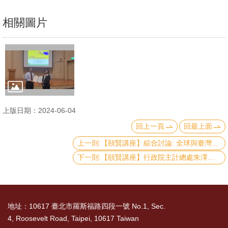
文
相關圖片
件
心
輔
&
學
輔
上版日期：2024-06-04
捐
回上一頁
回最上面
款
上一則:【頤賢講座】綜合討論: 全球與臺灣的所得分配與貧窮問題及對策-2024.05.30
下一則:【頤賢講座】行政院主計總處朱澤民主計長: 「臺灣地區家庭所得分配與財富分配現況」-2024.05.16
教
研
資
源
地址：10617 臺北市羅斯福路四段一號 No.1, Sec.
與
4, Roosevelt Road, Taipei, 10617 Taiwan
圖