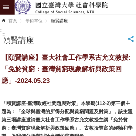
跳到主要內容區塊
進
首頁
學術單位
頤賢講座
階
搜
:::
尋
:::
頤賢講座
_
認
【頤賢講座】臺大社會工作學系古允文教授:
識
學
「免於貧窮：臺灣貧窮現象解析與政策回
院
應」-2024.05.23
學
術
「頤賢講座-臺灣政經社問題與對策」本學期(112-2)第三個主
單
題為：「全球與臺灣的所得分配與貧窮問題及對策」，該主題
位
第三場講座邀請臺大社會工作學系古允文教授主講「免於貧
研
窮：臺灣貧窮現象解析與政策回應」。古教授豐富的經驗和學
究