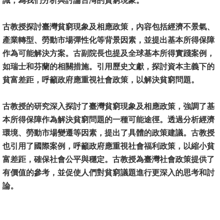
識，為我們分析與討論台灣的貧窮現象。
消
古教授
探討臺灣貧窮現象及相應政策，內容包括經濟不景氣、
息
產業轉型、勞動市場彈性化等背景因素，並提出基本所得保障
公
作為可能解決方案。古副院長也提及全球基本所得實踐案例，
告
如瑞士和芬蘭的相關措施。引用歷史文獻，探討資本主義下的
貧富差距，呼籲政府應重視社會政策，以解決貧窮問題。
國
際
古教授
化
的研究深入探討了臺灣貧窮現象及相應政策，強調了基
本所得保障作為解決貧窮問題的一種可能途徑。透過分析經濟
高
環境、勞動市場變遷等因素，提出了具體的政策建議。古教授
教
也引用了國際案例，呼籲政府應重視社會福利政策，以縮小貧
深
富差距，確保社會公平與穩定。古
教授
為臺灣社會政策提供了
耕
有價值的參考，並促使人們對貧窮議題進行更深入的思考和討
論。
辦
法
及