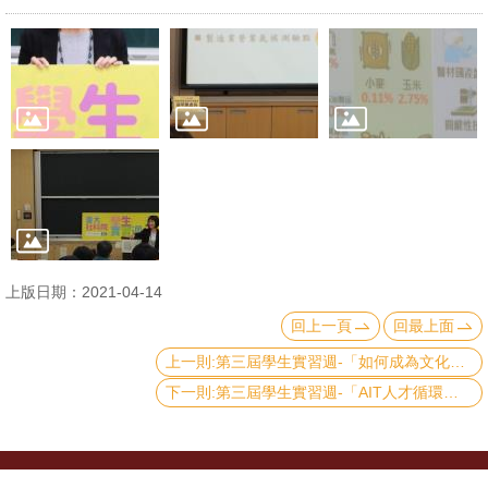
文
件
心
輔
&
學
輔
捐
上版日期：2021-04-14
款
回上一頁
回最上面
教
上一則:第三屆學生實習週-「如何成為文化傳承者─國立故宮博物院實習介紹」
研
下一則:第三屆學生實習週-「AIT人才循環大聯盟實習計畫說明會」
資
源
與
圖