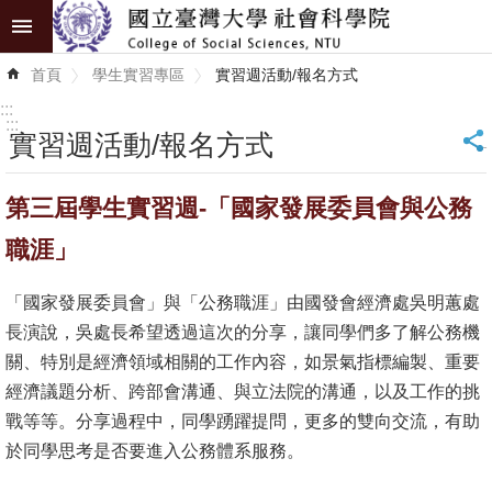
跳到主要內容區塊
進
首頁
學生實習專區
實習週活動/報名方式
階
搜
:::
尋
:::
實習週活動/報名方式
_
認
第三屆學生實習週-「國家發展委員會與公務
識
學
職涯」
院
「國家發展委員會」與「公務職涯」由國發會經濟處吳明蕙處
學
長演說，吳處長希望透過這次的分享，讓同學們多了解公務機
術
關、特別是經濟領域相關的工作內容，如景氣指標編製、重要
單
經濟議題分析、跨部會溝通、與立法院的溝通，以及工作的挑
位
戰等等。分享過程中，同學踴躍提問，更多的雙向交流，有助
於同學思考是否要進入公務體系服務。
研
究