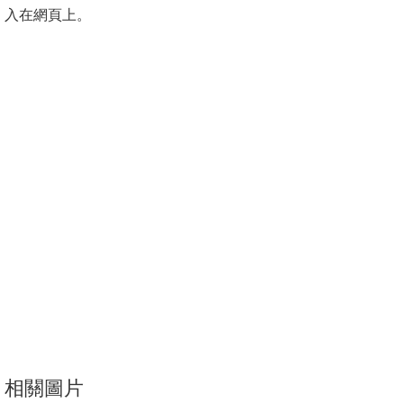
入在網頁上。
消
息
公
告
國
際
化
高
教
深
耕
辦
法
相關圖片
及