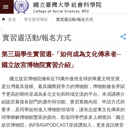
跳到主要內容區塊
進
首頁
學生實習專區
實習週活動/報名方式
階
搜
:::
尋
:::
實習週活動/報名方式
_
認
第三屆學生實習週-「如何成為文化傳承者─
識
學
國立故宮博物院實習介紹」
院
國立故宮博物院擁有近70萬件傲視全球的華夏文明至寶，
學
是台灣最具規模、最具國際競爭力的博物館，博物館被各界賦
術
予更高的期待並成為多元文化和跨域交流的平台。本演講將介
單
紹故宮幕後各部門的運作與功能、實習業務內容、申請方式與
位
要求，及同學如何進入博物館領域等，讓有志從事文化傳承的
同學瞭解博物館豐富的面向。歡迎同學們多多上網查詢「國立
研
故宮博物院」的FB/IG/PODCAST並按讚加入，更多資訊將登
究