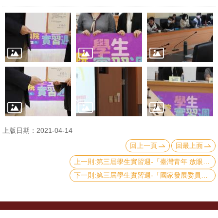
文
件
心
輔
&
學
輔
捐
上版日期：2021-04-14
款
回上一頁
回最上面
教
上一則:第三屆學生實習週-「臺灣青年 放眼世界」
研
下一則:第三屆學生實習週-「國家發展委員會與公務職涯」
資
源
與
圖