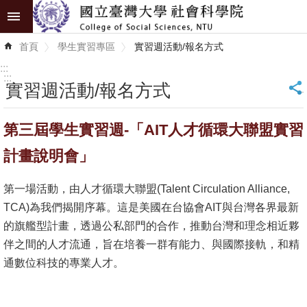
跳到主要內容區塊
進
首頁
學生實習專區
實習週活動/報名方式
階
搜
:::
尋
:::
實習週活動/報名方式
_
認
第三屆學生實習週-「AIT人才循環大聯盟實習
識
學
計畫說明會」
院
第一場活動，由人才循環大聯盟(Talent Circulation Alliance,
學
TCA)為我們揭開序幕。這是美國在台協會AIT與台灣各界最新
術
的旗艦型計畫，透過公私部門的合作，推動台灣和理念相近夥
單
伴之間的人才流通，旨在培養一群有能力、與國際接軌，和精
位
通數位科技的專業人才。
研
究