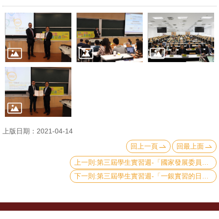
文
件
心
輔
&
學
輔
捐
上版日期：2021-04-14
款
回上一頁
回最上面
教
上一則:第三屆學生實習週-「國家發展委員會與公務職涯」
研
下一則:第三屆學生實習週-「一銀實習的日常＆斜槓的投資」
資
源
與
圖