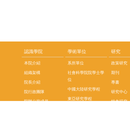
認識學院
學術單位
研究
本院介紹
系所單位
政策研究
組織架構
社會科學院院學士學
期刊
位
院長介紹
專書
中國大陸研究學程
院行政團隊
研究中心
東亞研究學程
院辦公室成員
特色研究
頤賢講座
榮譽事蹟
研究團隊
在職專班
場地租借
聯絡我們