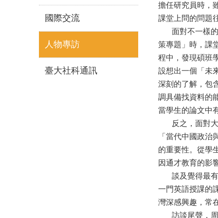
擔任研究員時，
國際交流
課堂上問的問題
面對不一樣的學
人物專訪
策專題」時，課
程中，發現碩班
臺大社科通訊
設想出一個「未
深刻的了解，包
調具備找資料的
當學生的論文中
反之，面對大學
「當代中國政治
的重要性。從學
因通才教育的影
談及覺得最有趣
一門英語授課的
灣深感興趣，常
訪談尾聲，周老