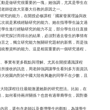
互動是做研究很重要的一塊」她強調，尤其是學生在
周老師從政大至臺大任教的原因之一。
研究的能力，在開授必修課程「國家發展理論與政
其次就是累積經驗研究的能力。她在指導學生論文過
是學生進行經驗研究的能力不足，部分學生往往直接
行研究探討而得出的結果，必須對過去發生的事情有
換言之，獨立研究能力無關研究題材的新舊，而是強
備統整資料的能力。這是相當重要的一個研究過程，
。
、事實有更多觀點與理解。尤其在開授通識課程
目所接收的訊息，周老師強調讓學生看到多方面資訊
臺大校園內對於中國大陸有興趣的同學不在少數，且
大陸課程往往最能激盪她新的研究想法。比如，在
點，如何看待兩岸關係？也曾有過華裔學生，因對臺
內容，還包含老師以及臺灣學生的觀點，為讓學生