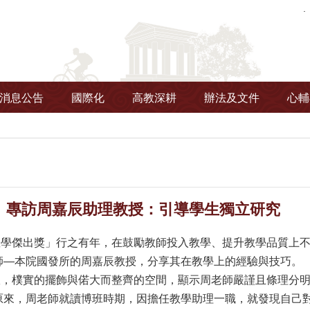
消息公告
國際化
高教深耕
辦法及文件
心輔
】專訪周嘉辰助理教授：引導學生獨立研究
傑出獎」行之有年，在鼓勵教師投入教學、提升教學品質上不餘
師—本院國發所的周嘉辰教授，分享其在教學上的經驗與技巧。
樸實的擺飾與偌大而整齊的空間，顯示周老師嚴謹且條理分明
原來，周老師就讀博班時期，因擔任教學助理一職，就發現自己