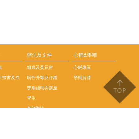
耕
辦法及文件
心輔&學輔
書
組織及委員會
心輔專區
計畫書及成
聘任升等及評鑑
學輔資源
獎勵補助與講座
學生
其他辦法
文件下載
會議紀錄