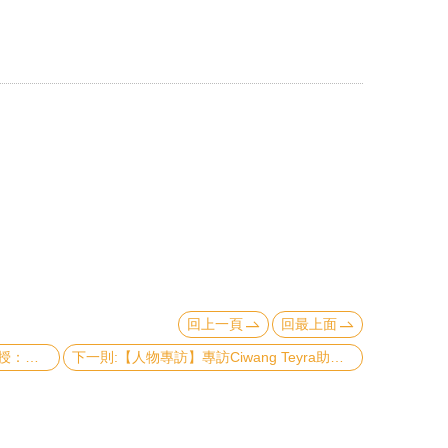
回上一頁
回最上面
上一則:【人物專訪】專訪毛慶生副教授：作為一個老師就是掏開心，用專業、熱情讓學生喜歡你！
下一則:【人物專訪】專訪Ciwang Teyra助理教授：如何在本土化研究與提升台灣研究國際能見度取得平衡