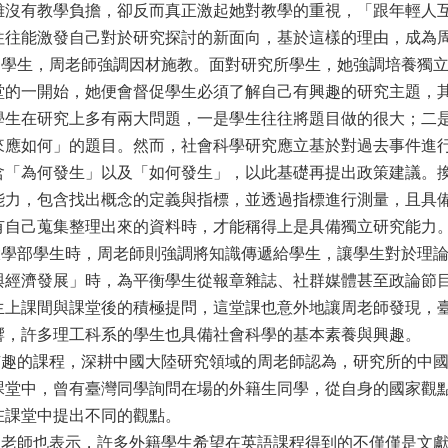
雖沒有教學負擔，卻反而真正激起她對教學的重視，「跟年輕人
往往能激發自己對於研究探討的新面向，基於這樣的理由，成為
生，周老師強調因材施教。面對研究所學生，她強調培養獨立
堂的一開始，她便會督促學生必須了解自己有興趣的研究主題，
學生在研究上多有兩大問題，一是學生往往將題目做的很大；二
來應如何」的題目。然而，社會科學研究應立基於對過去事件進
含「為何發生」以及「如何發生」，以此基礎再提出政策建議。
能力，包含找出概念的定義與指標，並透過指標進行測量，且具
有自己蒐集整理出來的資料時，才能稱得上是具備獨立研究能力
部學生時，周老師則強調將知識傳遞給學生，讓學生對於理論
與經濟發展」時，為平衡學生從報章雜誌、社群媒體甚至政論節
生上課間與課堂後的積極提問，這堂課也意外地讓周老師發現，
響，許多理工科系的學生也具備社會科學的基本素養與興趣。
的課程，深耕中國大陸研究領域的周老師認為，研究所的中國
課堂中，曾有臺灣同學詢問在場的外籍生同學，從自身的國家觀
在課堂中提出不同的觀點。
師也表示，許多外籍學生希望在英語課程得到的不僅僅是文獻