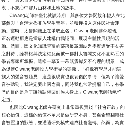
授，一名來自太魯閣族的青年如何在一連串生命激盪下保有初
衷，不忘心中那片山林和土地的故事。
消
Ciwang老師在臺北就讀時期，與多位太魯閣族年輕人在北
息
部參與「台灣太魯閣族學生青年」並積極投入原住民社會運
公
動。當時，太魯閣族正在爭取正名，Ciwang老師赫然發現，
告
正名運動原應是當事人建構自我認同、展現主體性展現的活
動。然而，因文化知識豐富的部落長輩因缺乏學歷遭受不友善
國
之對待，詮釋權與決定權反而被一群對太魯閣文化不甚熟悉的
際
學者專家所掌握。這樣一幕又一幕既震撼又不合理的場景，成
化
為促使Ciwang老師投入學術界的契機，「好像有學歷才能讓
高
族人的聲音被聽見，這是很現實也很哀傷的事情，但為了讓聲
教
音被聽到，我決定要出國念書，同時我也常常提醒自己，有學
深
歷的目的是為了讓話語權回到族人身上」Ciwang老師語氣堅
耕
定道。
也因此Ciwang老師在研究上非常重視實踐「社會正義」的
辦
核心價值，這樣的價值不單只是做研究本身，甚至希望翻轉社
法
會被壓迫的狀態，並透過研究模式達成社會翻轉。然而，為實
及