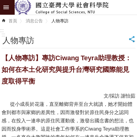
跳到主要內容區塊
進
首頁
消息公告
人物專訪
階
搜
:::
尋
:::
人物專訪
_
認
【人物專訪】專訪Ciwang Teyra助理教授：
識
學
如何在本土化研究與提升台灣研究國際能見
院
度取得平衡
學
文/採訪 謝怡茹
術
從小成長於花蓮，直至離鄉背井至台大就讀，她才開始體
單
會到都市與家鄉的差異性，因而激發對於原住民身分之認同
位
感，在投入一連串的原住民運動後，激發出國念書的想法，也
研
因而投身學術界。這是社會工作學系的Ciwang Teyra助理教
究