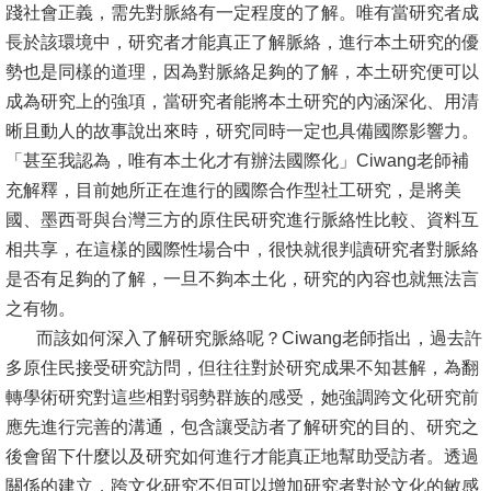
踐社會正義，需先對脈絡有一定程度的了解。唯有當研究者成
文
長於該環境中，研究者才能真正了解脈絡，進行本土研究的優
件
勢也是同樣的道理，因為對脈絡足夠的了解，本土研究便可以
心
成為研究上的強項，當研究者能將本土研究的內涵深化、用清
輔
晰且動人的故事說出來時，研究同時一定也具備國際影響力。
&
「甚至我認為，唯有本土化才有辦法國際化」Ciwang老師補
學
充解釋，目前她所正在進行的國際合作型社工研究，是將美
輔
國、墨西哥與台灣三方的原住民研究進行脈絡性比較、資料互
相共享，在這樣的國際性場合中，很快就很判讀研究者對脈絡
捐
是否有足夠的了解，一旦不夠本土化，研究的內容也就無法言
款
之有物。
而該如何深入了解研究脈絡呢？Ciwang老師指出，過去許
教
多原住民接受研究訪問，但往往對於研究成果不知甚解，為翻
研
轉學術研究對這些相對弱勢群族的感受，她強調跨文化研究前
資
應先進行完善的溝通，包含讓受訪者了解研究的目的、研究之
源
後會留下什麼以及研究如何進行才能真正地幫助受訪者。透過
與
關係的建立，跨文化研究不但可以增加研究者對於文化的敏感
圖