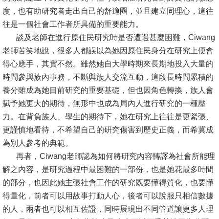
度，也有助研究者走出自己的舒適圈，並且建立同理心，這往
書
往是一個社會工作者所具備的重要能力。
館
談及老師在進行原住民研究時是否遭遇甚麼困難，Ciwang
老師苦笑地說，很多人都誤以為她因原住民身分在研究上便會
回
得心應手，其實不然。雖然她自大學時期來長期地投入大量的
首
時間參與族內事務，不斷與族人交流互動，這段長時間累積的
頁
養分雖成為她目前研究的重要基礎，但也因角色轉換，族人會
臺
賦予她更大的期待，無形中也成為局內人進行研究的一種壓
大
力。在背負族人、學生的期待下，她在研究上往往是更緊張、
首
更謹慎地看待，不希望自己的研究傷害到歷史正義，而希冀成
頁
為別人參考的典範。
再者，Ciwang老師認為如何將研究內容轉譯為社會所能理
網
解之內容，是研究過程中最困難的一部份，也是她花最多時間
站
的部分，也因此她主張社會工作的研究既要懂得質化，也要懂
導
得量化，前者可以用故事打動人心，後者可以說服只相信數據
覽
的人，兩者也可以相互佐證，同時展現出不同管道讓更多人理