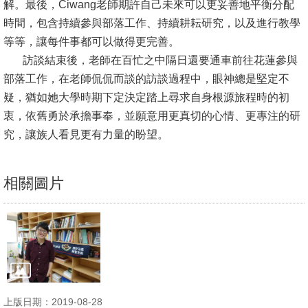
English
解。最後，Ciwang老師期許自己未來可以更妥善地平衡分配
時間，包含持續參與部落工作、持續耕耘研究，以及進行教學
心
等等，讓每件事都可以做得更完善。
輔
訪談結束後，老師在百忙之中隔日還要通車前往花蓮參與
專
部落工作，在老師侃侃而談的訪談過程中，眼神總是堅定不
區
疑，猶如她大學時期下定決定踏上尋求自身根源旅程時的初
衷，依舊勇於承擔事奉，並願意用更真切的心情、更專注的研
facebook
究，讓族人看見更有力量的盼望。
相關圖片
上版日期：2019-08-28