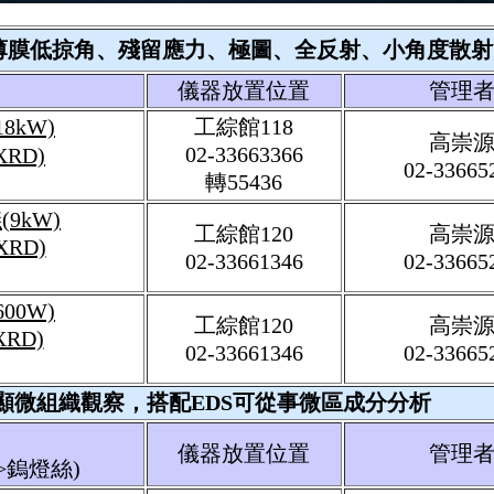
薄膜低掠角、殘留應力、極圖、全反射、小角度散射
儀器放置位置
管理
8kW)
工綜館118
高崇
02-33663366
XRD)
02-33665
轉55436
9kW)
工綜館1
20
高崇
 XRD)
02-3366
1346
02-33665
00W)
工綜館1
20
高崇
XRD)
02-3366
1346
02-33665
顯微組織觀察，搭配EDS可從事微區成分分析
儀器放置位置
管理
>鎢燈絲)