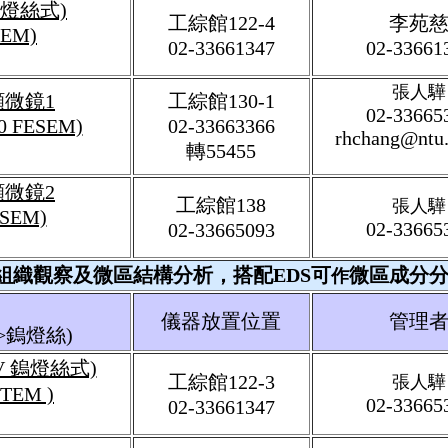
燈絲式)
工綜館122-4
李苑
SEM)
02-3366
1347
02-33661
張人驊
微鏡1
工
綜館
130
-
1
02-33665
50 FESEM)
02-33663366
rhchang@ntu.
轉55455
顯微鏡
2
工綜館13
8
張人驊
SEM)
02-33665
02-3366
5093
組織觀察及微區結構分析，搭配EDS可
微區成分
作
儀器放置位置
管理
>鎢燈絲)
V 鎢燈絲式)
工綜館
1
22-3
張人驊
 TEM )
02-33665
02-33661347