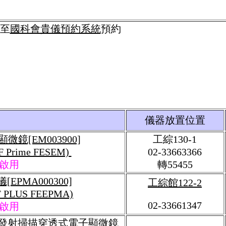
至
國科會貴儀預約系統
預約
儀器放置位置
鏡[EM003900]
工綜130-1
F Prime FESEM)
02-33663366
6啟用
轉55455
PMA000300]
工綜館122-2
F PLUS FEEPMA)
02-33661347
9啟用
場發射掃描穿透式電子顯微鏡