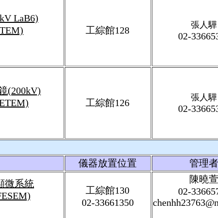
 LaB6)
張人驊
0 TEM)
工綜館128
02-33665
200kV)
張人驊
 FETEM)
工綜館126
02-33665
儀器放置位置
管理
陳曉
顯微系統
工綜館130
02-33665
-FESEM)
02-33661350
chenhh23763@nt