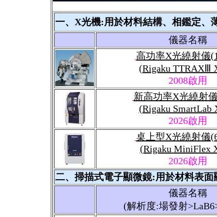
一、X光機:
用於
材
料結構、相鑑定、
儀器名稱
高功率X光繞射儀(1
(Rigaku TTRAXⅢ 
2008啟用
新高功率X光繞射儀(
(Rigaku SmartLab
2026啟用
桌上型X光繞射儀(6
(Rigaku
MiniFlex 
2026啟用
二、掃描式電子顯微鏡:用於材料表面
儀器名稱
(解析度:場發射>LaB6