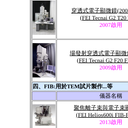
穿透式電子顯微鏡(200kV
(FEI Tecnai G2 T2
2007啟用
場發射穿透式電子顯微鏡(
(FEI Tecnai G2 F20
2009
啟用
四、FIB:用於TEM試片製作...等
儀器名稱
聚焦離子束與電子束
(FEI Helios600i FIB
2013
啟用