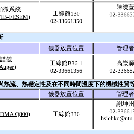
陳曉
顯微系統
工綜館130
02-33665
 FIB-FESEM)
02-33661350
析
儀器放置位置
管理
譜儀
工綜館B36-1
高崇
Auger)
02-33661356
02-33665
與熱流、熱穩定性及在不同時間溫度下的機械性質
儀器放置位置
管理
謝坤
02-33661
DMA Q800
)
工綜館336
hsiehkc@ntu.