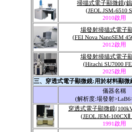
掃描式電子顯微鏡(鎢
(JEOL JSM-6510 
2010啟用
場發射掃描式電子顯
(FEI Nova NanoSEM 4
2012啟用
場發射掃描式電子
(H
itachi SU7000
FE
2025
啟用
三、穿透式電子顯微鏡:用於材料顯微
儀器名稱
(解析度:場發射>LaB6
穿透式電子顯微鏡(100k
(JEOL JEM-100CXⅡ
1991啟用