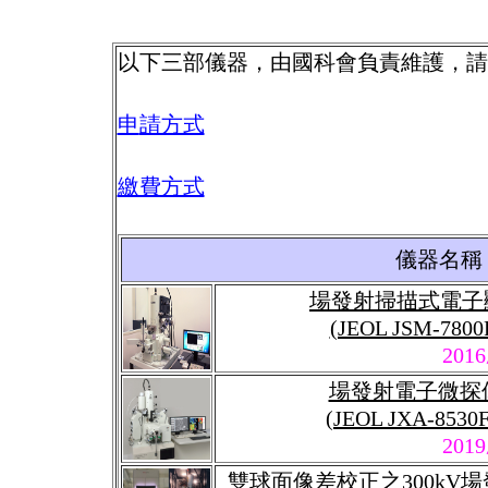
以下三部儀器，由國科會負責維護，請
申
請方式
繳費方式
儀器名稱
場發射掃描式電子顯微
(JEOL JSM-7800
201
場發射電子微探儀[E
(JEOL JXA-8530
201
雙球面像差校正之300kV