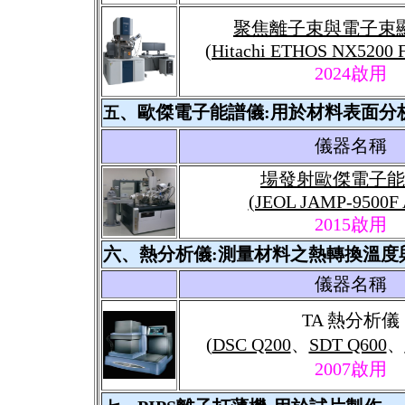
聚焦離子束與電子束
(Hitachi ETHOS NX5200
2024
啟用
、歐傑電子能譜儀:用於材料表面分
五
儀器名稱
場發射歐傑電子能
(JEOL JAMP-9500F 
2015
啟用
六、熱分析儀:測量材料之熱轉換溫度
儀器名稱
TA 熱分析儀
(
DSC Q200
、
SDT Q600
、
2007
啟用