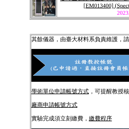
[EM013400] (Spec
202
其餘儀器，由臺大材料系負責維護，
學術單位申請帳號方式
，可提醒教授
廠商申請帳號方式
實驗完成須立刻繳費，
繳費程序