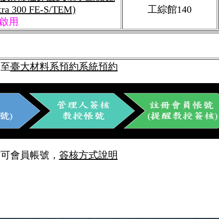
tra 300 FE-S/TEM)
工綜館140
3啟用
請至
臺大材料系預約系統
預約
核可會員帳號，
簽核方式說明