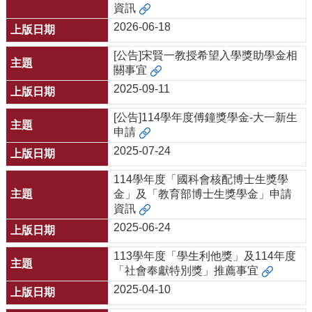
中
資訊
生
2026-06-18
專
區
[公告]宋賢一教授希望入學獎助學金相
關事宜
大
學
2025-09-11
部
[公告]114學年度傅鐘獎學金-大一新生
碩
申請
博
2025-07-24
士
班
114學年度「國科會核配博士生獎學
金」及「教育部博士生獎學金」申請
系
資訊
友
會
2025-06-24
動
113學年度「學生利他獎」及114年度
態
「社會奉獻特別獎」推薦事宜
常
2025-04-10
用