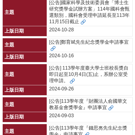
資
[公告]國家科學及技術委員會「博士生
源
研究獎學金試辦方案」114年國科會甄
選類別，國科會受理申請延長至113年
下
11月15日截止
載
2024-10-28
中
心
[公告]鄭育斌先生紀念獎學金申請事宜
捐
款
2024-10-16
專
區
[公告] 113學年度臺大學士班校長獎自
即日起至10月4日(五)止，系辦公室受
回
理申請。
首
2024-09-26
頁
臺
[公告]113學年度『財團法人俞國華文
大
教基金會獎學金』申請事宜
首
2024-09-03
頁
生
[公告]113學年度『錢思亮先生紀念獎
科
學金』申請事宜