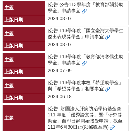
[公告]公告113學年度「教育部弱勢助
系
學金」申請事宜
所
2024-08-07
師
資
[公告]113學年度「國立臺灣大學學生
傑出表現獎學金」申請事宜
高
2024-08-07
中
生
[公告]113學年度「教育部清寒僑生助
專
學金」申請事宜
區
2024-07-09
大
學
[公告]113學年度本校「希望助學金」
部
與「希望獎學金」相關事宜
2024-06-18
碩
博
[公告] 財團法人肝病防治學術基金會
士
111 年度「優秀論文獎」暨「研究獎
班
助金」自即日起開始接受申請，截至
111年6月30日止(以郵戳為憑)
系