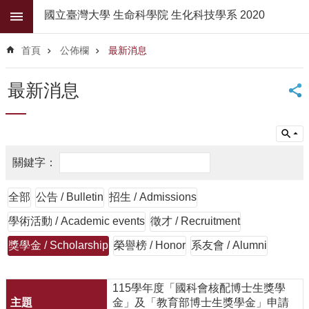
跳到主要內容區塊
國立臺灣大學 生命科學院 生化科技學系 2020
進
階
首頁
公佈欄
最新消息
搜
尋
最新消息
公
佈
欄
學
系
簡
全部
公告 / Bulletin
招生 / Admissions
介
學術活動 / Academic events
徵才 / Recruitment
系
所
獎學金 / Scholarship
榮譽榜 / Honor
系友會 / Alumni
師
資
115學年度「國科會核配博士生獎學
高
金」及「教育部博士生獎學金」申請