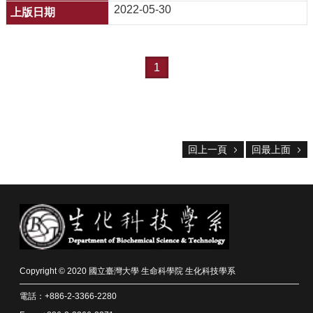
友
2022-05-30
會
動
態
1
常
用
資
源
下
回上一頁
回最上面
載
中
心
捐
款
專
區
Copyright © 2020 國立臺灣大學 生命科學院 生化科技學系
電話：+886-2-3366-2280