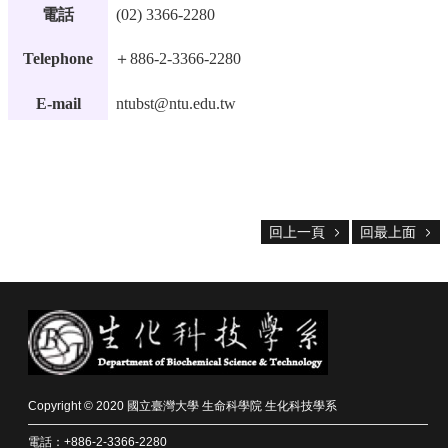
中
電話
(02) 3366-2280
生
專
Telephone
＋886-2-3366-2280
區
大
E-mail
ntubst
@ntu.edu.tw
學
部
碩
博
士
回上一頁
回最上面
班
系
友
會
動
態
常
Copyright © 2020 國立臺灣大學 生命科學院 生化科技學系
用
電話：+886-2-3366-2280