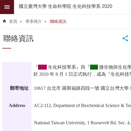
跳到主要內容區塊
國立臺灣大學 生命科學院 生化科技學系 2020
進
階
首頁
學系簡介
聯絡資訊
搜
尋
聯絡資訊
公
佈
欄
學
『
BST
生化科技學系』與『
mbc
微生物與生化學
系
於 2010 年 8 月 1 日正式執行，成為『生
簡
介
郵寄地址
10617 台北市 羅斯福路四段一號 國立台灣大學 生
系
所
Address
AC2-112, Department of Biochemical Science & Te
師
資
National Taiwan University, 1 Roosevelt Rd. Sec. 4
高