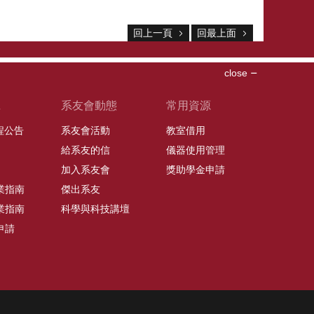
回上一頁
回最上面
close
班
系友會動態
常用資源
課程公告
系友會活動
教室借用
給系友的信
儀器使用管理
加入系友會
獎助學金申請
業指南
傑出系友
業指南
科學與科技講壇
申請