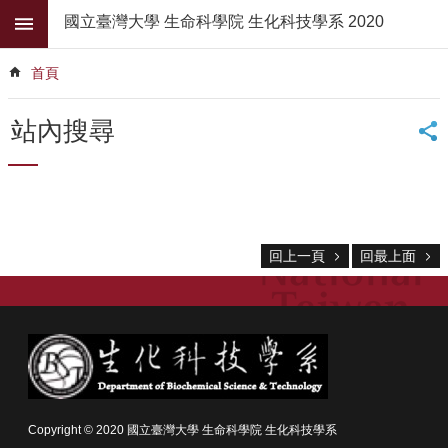
跳到主要內容區塊
國立臺灣大學 生命科學院 生化科技學系 2020
進
階
首頁
搜
尋
站內搜尋
公
佈
欄
學
系
回上一頁
回最上面
簡
介
系
所
師
資
高
Copyright © 2020 國立臺灣大學 生命科學院 生化科技學系