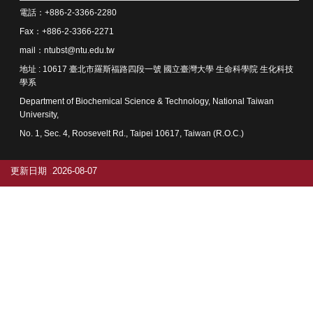
中
電話：+886-2-3366-2280
生
專
Fax：+886-2-3366-2271
區
mail：ntubst@ntu.edu.tw
地址 : 10617 臺北市羅斯福路四段一號 國立臺灣大學 生命科學院 生化科技
大
學系
學
部
Department of Biochemical Science & Technology, National Taiwan
University,
碩
No. 1, Sec. 4, Roosevelt Rd., Taipei 10617, Taiwan (R.O.C.)
博
士
更新日期
2026-08-07
班
系
友
會
動
態
常
用